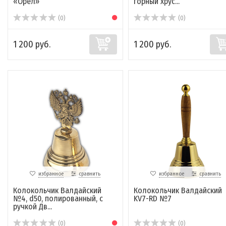
«Орел»
горный хрус...
(0)
(0)
1 200 руб.
1 200 руб.
избранное
сравнить
избранное
сравнить
Колокольчик Валдайский
Колокольчик Валдайский
№4, d50, полированный, с
KV7-RD №7
ручкой Дв...
(0)
(0)