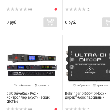
(0)
(0)
0 руб.
0 руб.
избранное
сравнить
избранное
сравнить
DBX DriveRack PA2 -
Behringer DI600P DI-box -
Контроллер акустических
Директ-бокс пассивный
систем
(0)
(0)