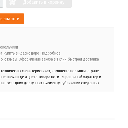
Добавить в корзину
ь аналоги
окольчики
на
купить в Краснодаре
Подробное
ео
отзывы
Оформление заказа в 1 клик
быстрая доставка
технических характеристиках, комплекте поставки, стране
 внешнем виде и цвете товара носит справочный характер и
на последних доступных к моменту публикации сведениях