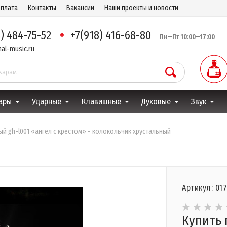
оплата
Контакты
Вакансии
Наши проекты и новости
8) 484-75-52
+7(918) 416-68-80
Пн—Пт 10:00—17:00
al-music.ru
ары
Ударные
Клавишные
Духовые
Звук
ый gh-l001 «ангел с крестом» - колокольчик хрустальный
Артикул: 01
Купить 