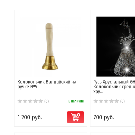
Колокольчик Валдайский на
Гусь Хрустальный G
ручке №5
Колокольчик средн
хру...
В наличии
(0)
(0)
1 200 руб.
700 руб.