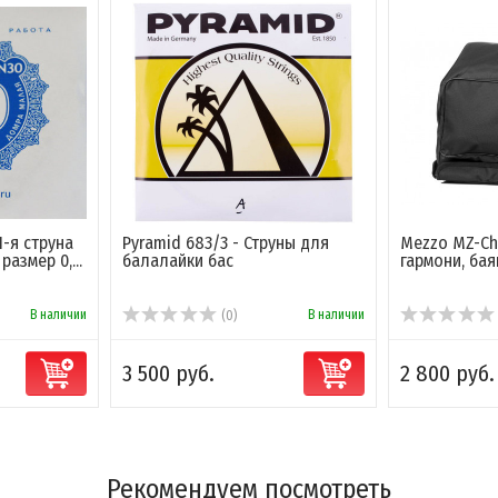
-я струна
Pyramid 683/3 - Струны для
Mezzo MZ-Ch
азмер 0,...
балалайки бас
гармони, бая
В наличии
В наличии
(0)
3 500 руб.
2 800 руб.
Рекомендуем посмотреть