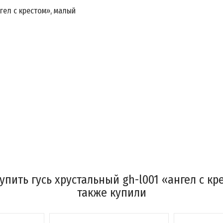
гел с крестом», малый
пить гусь хрустальный gh-l001 «ангел с кр
также купили