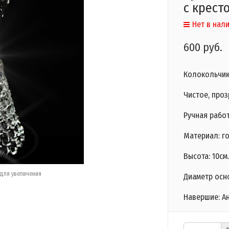
с крест
Нет в нал
600 руб.
Колокольчик
Чистое, проз
Ручная работ
Материал: го
Высота: 10см.
для увеличения
Диаметр осно
Навершие: Ан