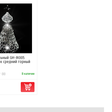
альный GH-M005
к средний горный
В наличии
(0)