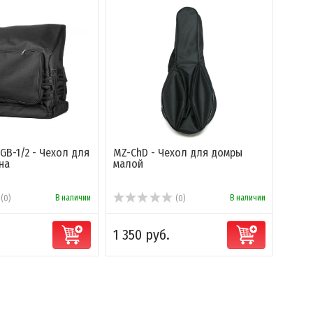
GB-1/2 - Чехол для
MZ-ChD - Чехол для домры
Alice
на
малой
для 
В наличии
В наличии
(0)
(0)
1 350 руб.
350 