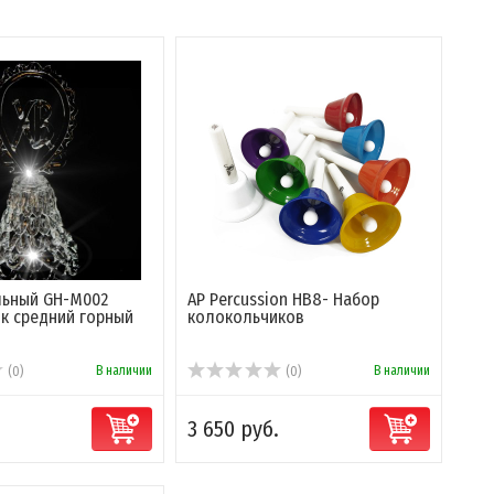
альный GH-M002
AP Percussion HB8- Набор
к средний горный
колокольчиков
В наличии
В наличии
(0)
(0)
3 650 руб.