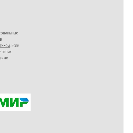
сональные
 в
тикой
. Если
у своих
одимо