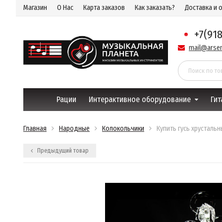
Магазин
О Нас
Карта заказов
Как заказать?
Доставка и 
+7(91
mail@arsen
Рации
Интерактивное оборудование
Гит
Главная
Народные
Колокольчики
Купить гусь хрустальн
Предыдущий товар