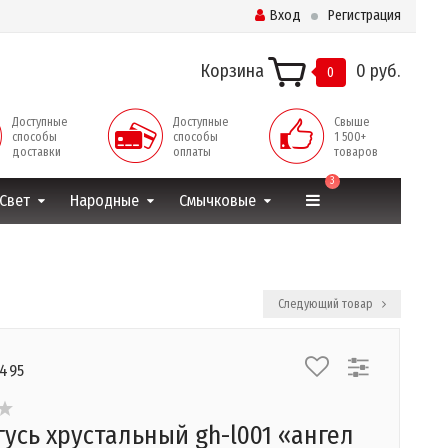
Вход
Регистрация
Корзина
0 руб.
0
Доступные
Доступные
Свыше
способы
способы
1 500+
доставки
оплаты
товаров
3
Свет
Народные
Смычковые
Следующий товар
7495
гусь хрустальный gh-l001 «ангел