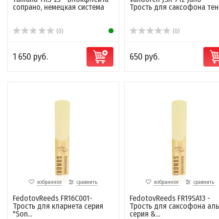
сопрано, немецкая система
Трость для саксофона те
(0)
(0)
1 650 руб.
650 руб.
избранное
сравнить
избранное
сравнить
FedotovReeds FR16C001-
FedotovReeds FR19SA13 -
Трость для кларнета серия
Трость для саксофона аль
"Son...
серия &...