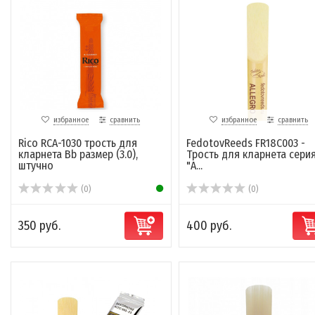
избранное
сравнить
избранное
сравнить
Rico RCA-1030 трость для
FedotovReeds FR18C003 -
кларнета Bb размер (3.0),
Трость для кларнета сери
штучно
"A...
(0)
(0)
350 руб.
400 руб.