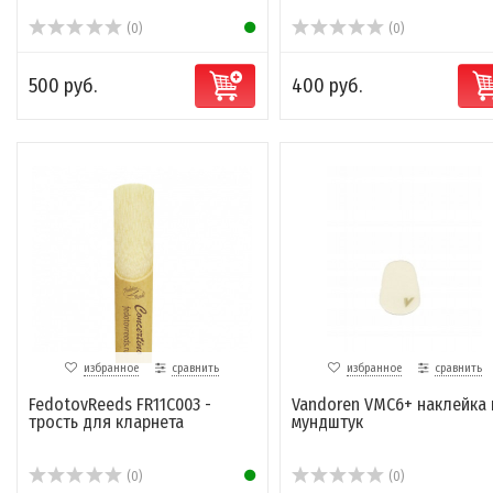
(0)
(0)
500 руб.
400 руб.
избранное
сравнить
избранное
сравнить
FedotovReeds FR11C003 -
Vandoren VMC6+ наклейка 
трость для кларнета
мундштук
(0)
(0)