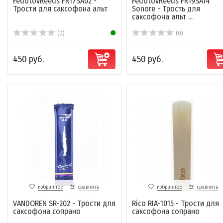
FedotovReeds FR17SA02 -
FedotovReeds FR19SA14
Трости для саксофона альт
Sonore - Трость для
саксофона альт ...
(0)
(0)
450 руб.
450 руб.
избранное
сравнить
избранное
сравнить
VANDOREN SR-202 - Трости для
Rico RIA-1015 - Трости для
саксофона сопрано
саксофона сопрано