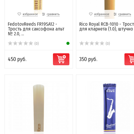
избранное
сравнить
избранное
сравнить
FedotovReeds FR19SA12 -
Rico Royal RCB-1010 - Трост
Трость для саксофона альт
для кларнета (1.0), штучно
№ 2.0, ...
(0)
(0)
450 руб.
350 руб.