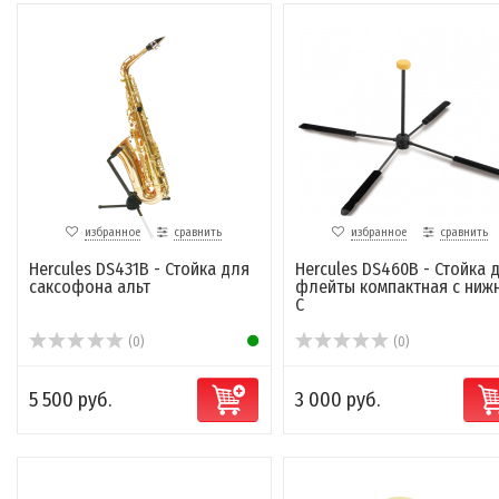
избранное
сравнить
избранное
сравнить
Hercules DS431B - Стойка для
Hercules DS460B - Стойка 
саксофона альт
флейты компактная с ниж
C
(0)
(0)
5 500 руб.
3 000 руб.