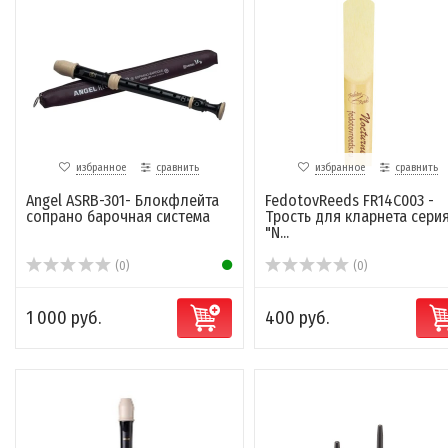
избранное
сравнить
избранное
сравнить
Angel ASRB-301- Блокфлейта
FedotovReeds FR14C003 -
сопрано барочная система
Трость для кларнета сери
"N...
(0)
(0)
1 000 руб.
400 руб.