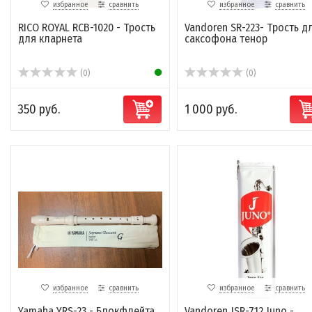
избранное
сравнить
избранное
сравнить
RICO ROYAL RCB-1020 - Трость
Vandoren SR-223- Трость д
для кларнета
саксофона тенор
(0)
(0)
350 руб.
1 000 руб.
избранное
сравнить
избранное
сравнить
Yamaha YRS-23 - Блокфлейта
Vandoren JSR-712 Juno -