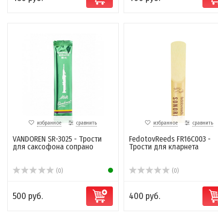
избранное
сравнить
избранное
сравнить
VANDOREN SR-3025 - Трости
FedotovReeds FR16C003 -
для саксофона сопрано
Трости для кларнета
(0)
(0)
500 руб.
400 руб.