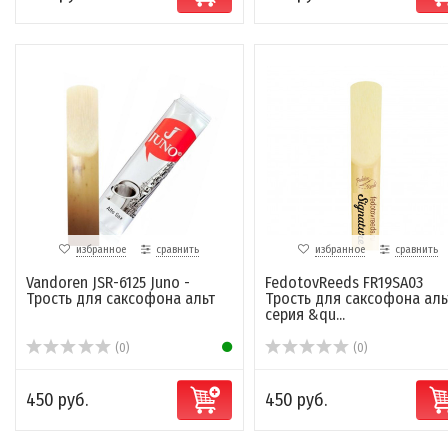
избранное
сравнить
избранное
сравнить
Vandoren JSR-6125 Juno -
FedotovReeds FR19SA03
Трость для саксофона альт
Трость для саксофона аль
серия &qu...
(0)
(0)
450 руб.
450 руб.