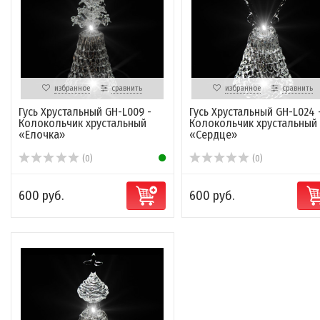
избранное
сравнить
избранное
сравнить
Гусь Хрустальный GH-L009 -
Гусь Хрустальный GH-L024 
Колокольчик хрустальный
Колокольчик хрустальный
«Елочка»
«Сердце»
(0)
(0)
600 руб.
600 руб.