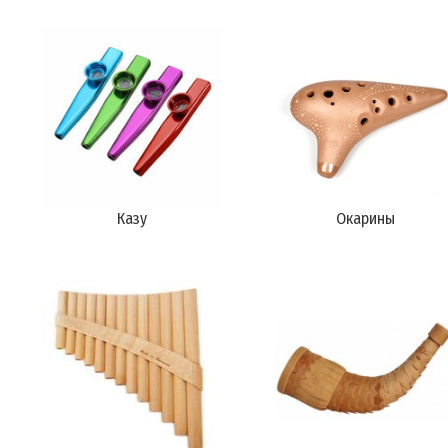
Казу
Окарины