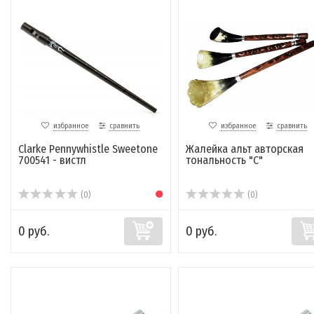
избранное
сравнить
избранное
сравнить
Сlarke Pennywhistle Sweetone
Жалейка альт авторская
700541 - вистл
тональность "С"
(0)
(0)
0 руб.
0 руб.