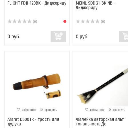
FLIGHT FDJI-120BK - Диджериду
MEINL SDDG1-BK NB -
Диджериду
(0)
(0)
0 руб.
0 руб.
избранное
сравнить
избранное
сравнить
Ararat D500TR - трость для
Жалейка авторская альт
дудука
тональность До