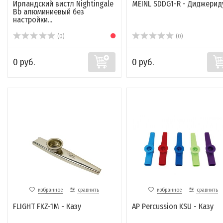
Ирландский вистл Nightingale
MEINL SDDG1-R - Диджерид
Bb алюминиевый без
настройки...
(0)
(0)
0 руб.
0 руб.
избранное
сравнить
избранное
сравнить
FLIGHT FKZ-1M - Казу
AP Percussion KSU - Казу