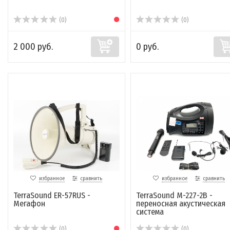
(0)
(0)
2 000 руб.
0 руб.
избранное
сравнить
избранное
сравнить
TerraSound ER-57RUS -
TerraSound M-227-2B -
Мегафон
переносная акустическая
система
(0)
(0)