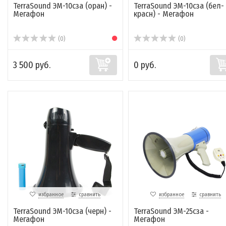
TerraSound ЭМ-10сза (оран) -
TerraSound ЭМ-10сза (бел-
Мегафон
красн) - Мегафон
(0)
(0)
3 500 руб.
0 руб.
избранное
сравнить
избранное
сравнить
TerraSound ЭМ-10сза (черн) -
TerraSound ЭМ-25сза -
Мегафон
Мегафон