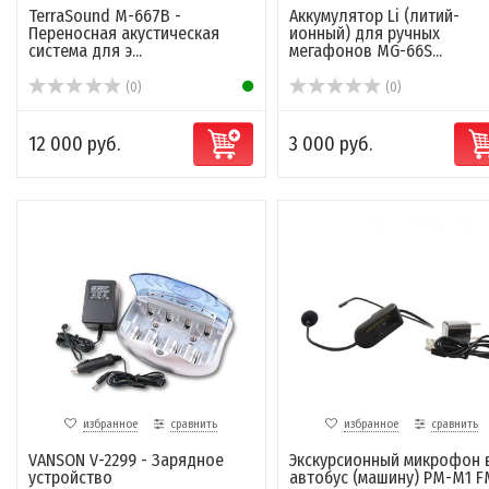
TerraSound M-667B -
Аккумулятор Li (литий-
Переносная акустическая
ионный) для ручных
система для э...
мегафонов MG-66S...
(0)
(0)
12 000 руб.
3 000 руб.
избранное
сравнить
избранное
сравнить
VANSON V-2299 - Зарядное
Экскурсионный микрофон 
устройство
автобус (машину) РМ-М1 F