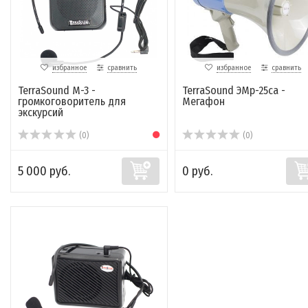
избранное
сравнить
избранное
сравнить
TerraSound M-3 -
TerraSound ЭМр-25са -
громкоговоритель для
Мегафон
экскурсий
(0)
(0)
5 000 руб.
0 руб.