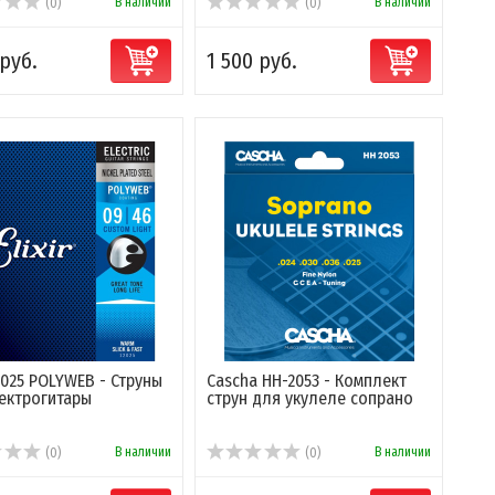
В наличии
В наличии
(0)
(0)
 руб.
1 500 руб.
12025 POLYWEB - Струны
Cascha HH-2053 - Комплект
ектрогитары
струн для укулеле сопрано
В наличии
В наличии
(0)
(0)