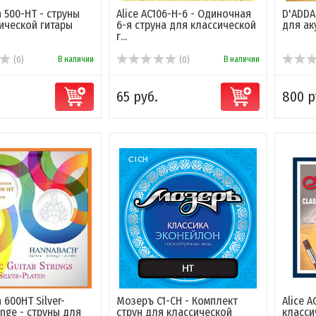
 500-HT - струны
Alice AC106-H-6 - Одиночная
D'ADDA
ической гитары
6-я струна для классической
для ак
г...
В наличии
В наличии
(0)
(0)
65 руб.
800 р
 600HT Silver-
Мозеръ C1-CH - Комплект
Alice A
ange - струны для
струн для классической
класси