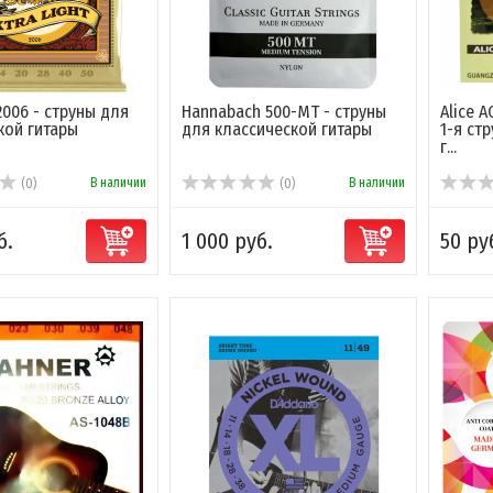
 2006 - струны для
Hannabach 500-MT - струны
Alice 
кой гитары
для классической гитары
1-я ст
г...
В наличии
В наличии
(0)
(0)
б.
1 000 руб.
50 ру