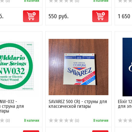
В наличии
В наличии
(0)
(0)
б.
550 руб.
1 650
 NW-032 -
SAVAREZ 500 CRJ - струны для
Elixir 
 струна для
классической гитары
для эл
тары
В наличии
В наличии
(0)
(0)