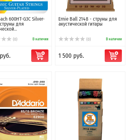
ach 600HT-G3C Silver-
Ernie Ball 2148 - струны для
 струны для
акустической гитары
еской...
В наличии
В наличии
(0)
(0)
 руб.
1 500 руб.