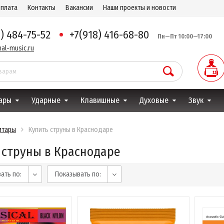
оплата
Контакты
Вакансии
Наши проекты и новости
8) 484-75-52
+7(918) 416-68-80
Пн—Пт 10:00—17:00
al-music.ru
ары
Ударные
Клавишные
Духовые
Звук
итары
Купить струны в Краснодаре
 струны в Краснодаре
ать по:
Показывать по: