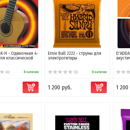
BK-H - Одиночная 4-
Ernie Ball 2222 - струны для
D'ADDA
для классической
электрогитары
акусти
В наличии
В наличии
(0)
(0)
1 200 руб.
1 200