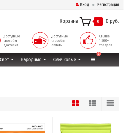
Вход
Регистрация
Корзина
0 руб.
0
Доступные
Доступные
Свыше
способы
способы
1 500+
доставки
оплаты
товаров
3
Свет
Народные
Смычковые