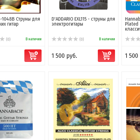
S-1048B Струны для
D'ADDARIO EXL115 - струны для
Hannab
ких гитар
электрогитары
Plated
классич
В наличии
В наличии
(0)
(0)
1 500 руб.
1 500