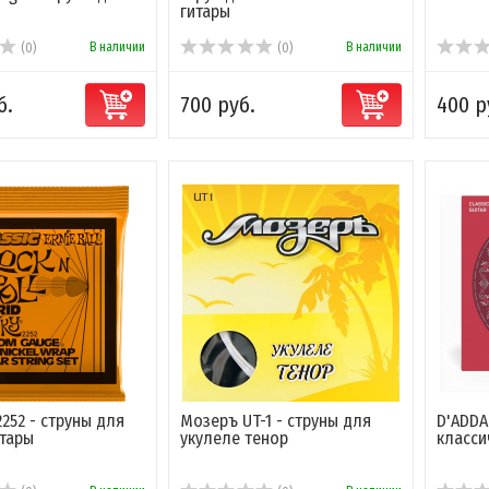
гитары
В наличии
В наличии
(0)
(0)
б.
700 руб.
400 р
 2252 - струны для
Мозеръ UT-1 - струны для
D'ADDA
тары
укулеле тенор
класси