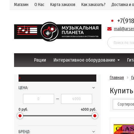
Магазин
О Нас
Карта заказов
Как заказать?
Доставка и 
+7(91
mail@arsen
Рации
Интерактивное оборудование
Гит
×
Главная
Г
ЦЕНА:
Купить
—
Сортиров
0 руб.
4000 руб.
БРЕНД: