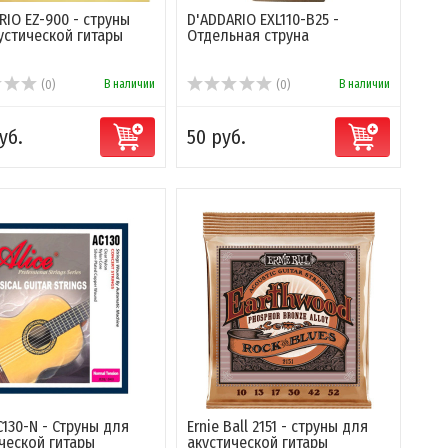
RIO EZ-900 - струны
D'ADDARIO EXL110-B25 -
устической гитары
Отдельная струна
В наличии
В наличии
(0)
(0)
уб.
50 руб.
C130-N - Струны для
Ernie Ball 2151 - струны для
ческой гитары
акустической гитары