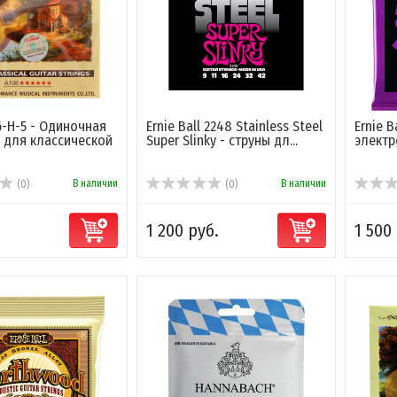
06-H-5 - Одиночная
Ernie Ball 2248 Stainless Steel
Ernie B
а для классической
Super Slinky - струны дл...
электр
В наличии
В наличии
(0)
(0)
1 200 руб.
1 500