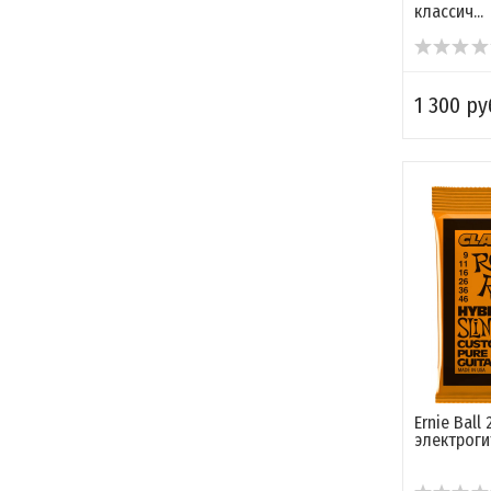
классич...
1 300 ру
Ernie Ball
электроги