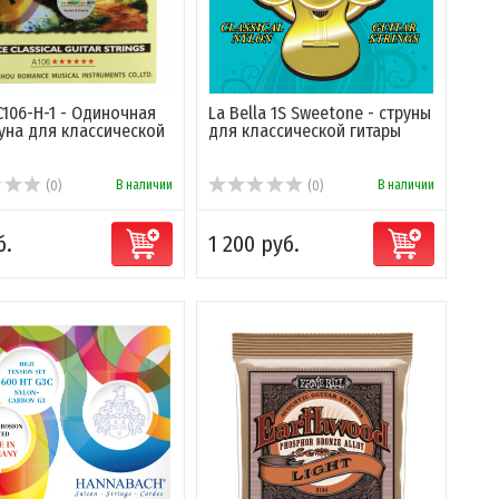
AC106-H-1 - Одиночная
La Bella 1S Sweetone - струны
руна для классической
для классической гитары
В наличии
В наличии
(0)
(0)
б.
1 200 руб.