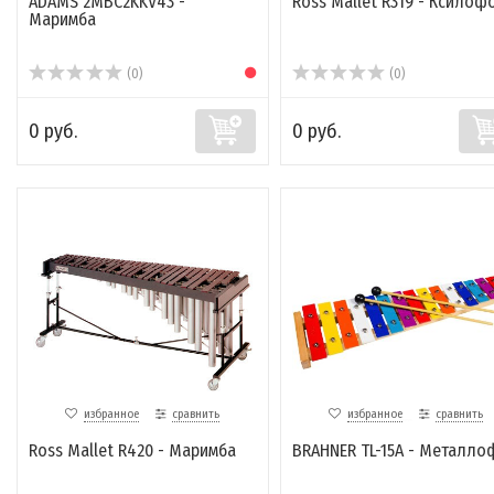
ADAMS 2MBС2KKV43 -
Ross Mallet R319 - Ксилоф
Маримба
(0)
(0)
0 руб.
0 руб.
избранное
сравнить
избранное
сравнить
Ross Mallet R420 - Маримба
BRAHNER TL-15A - Металло