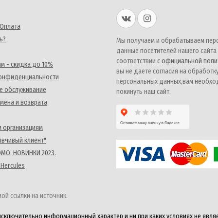
 Оплата
ь?
Мы получаем и обрабатываем пер
данные посетителей нашего сайта
соответствии с
официальной поли
м - скидка до 10%
вы не даете согласия на обработк
конфиденциальности
персональных данных,вам необх
е обслуживание
покинуть наш сайт.
мена и возврата
 организациям
ывчивый клиент"
MO. НОВИНКИ 2023.
 Hercules
ой ссылки на источник.
исключительно информационный характер и ни при каких условиях не явля