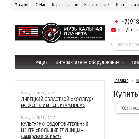
Магазин
О Нас
Карта заказов
Как заказать?
Доставка и 
+7(91
mail@arsen
Рации
Интерактивное оборудование
Гит
Главная
Р
Купить
5 августа 2026 / 21:27
ЛИПЕЦКИЙ ОБЛАСТНОЙ «КОЛЛЕДЖ
ИСКУССТВ ИМ. К.Н. ИГУМНОВА»
Сортиров
5 августа 2026 / 21:13
КУЛЬТУРНО-ОЗДОРОВИТЕЛЬНЫЙ
ЦЕНТР «БОЛЬШИЕ ГЛУШИЦЫ»
Самарская область