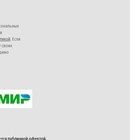
сональные
 в
тикой
. Если
у своих
одимо
ется публичной офертой,