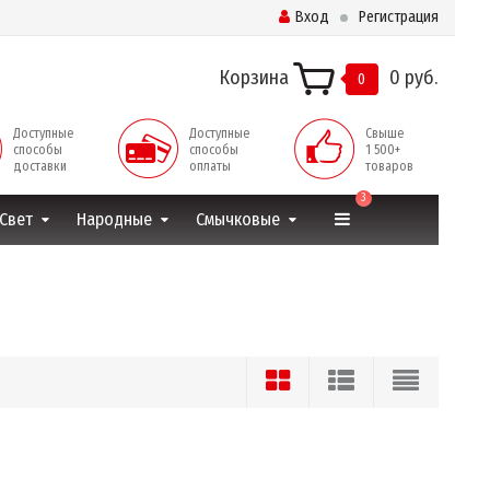
Вход
Регистрация
Корзина
0 руб.
0
Доступные
Доступные
Свыше
способы
способы
1 500+
доставки
оплаты
товаров
3
Свет
Народные
Смычковые