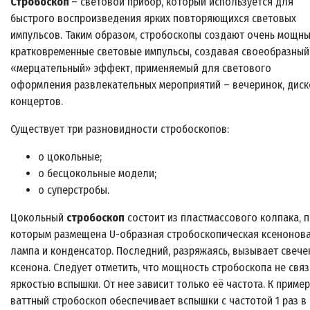
Стробоскоп
– световой прибор, который используется для
быстрого воспроизведения ярких повторяющихся световых
импульсов. Таким образом, стробоскопы создают очень мощн
кратковременные световые импульсы, создавая своеобразный
«мерцательный» эффект, применяемый для светового
оформления развлекательных мероприятий – вечеринок, диск
концертов.
Существует три разновидности стробоскопов:
o цокольные;
o бесцокольные модели;
o суперстробы.
Цокольный
стробоскоп
состоит из пластмассового колпака, 
которым размещена U-образная стробоскопическая ксенонов
лампа и конденсатор. Последний, разряжаясь, вызывает свече
ксенона. Следует отметить, что мощность стробоскопа не связ
яркостью вспышки. От нее зависит только её частота. К примеру
ваттный стробоскоп обеспечивает вспышки с частотой 1 раз в