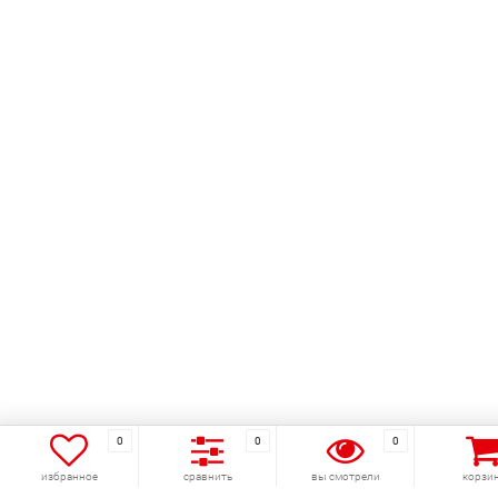
0
0
0
избранное
сравнить
вы смотрели
корзи