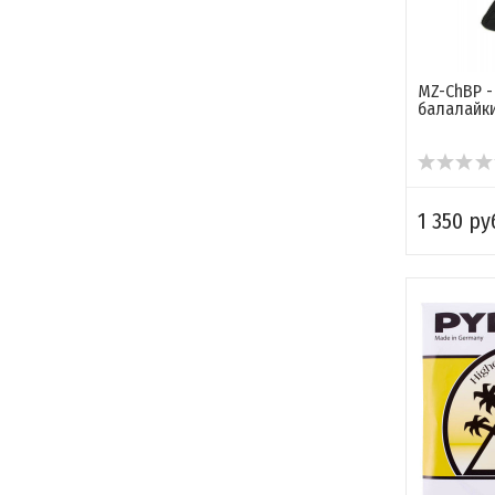
MZ-ChBP -
балалайк
1 350 ру