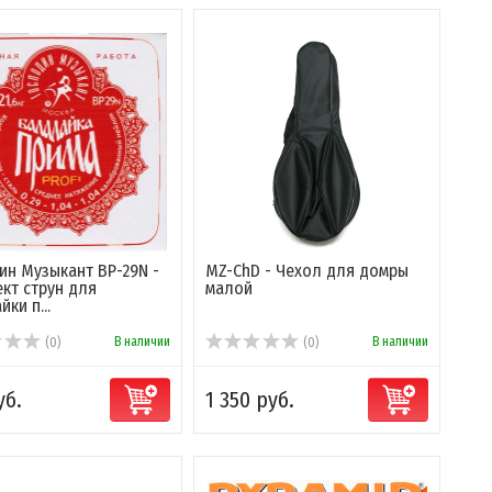
ин Музыкант BP-29N -
MZ-ChD - Чехол для домры
кт струн для
малой
ки п...
В наличии
В наличии
(0)
(0)
уб.
1 350 руб.