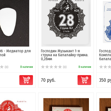
6 - Медиатор для
Господин Музыкант 1-я
Господ
лой
струна на балалайку-прима.
Компле
0,28мм
балалай
В наличии
В наличии
(0)
(0)
70 руб.
350 р