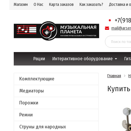
Магазин
О Нас
Карта заказов
Как заказать?
Доставка и 
+7(91
mail@arsen
Рации
Интерактивное оборудование
Гит
Главная
Н
Комплектующие
Купить
Медиаторы
Порожки
Ремни
Струны для народных