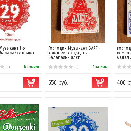
Музыкант 1-я
Господин Музыкант BA7F -
господ
 балалайку прима
комплект струн для
компле
балалайки альт
балал..
В наличии
В наличии
(0)
(0)
650 руб.
400 р