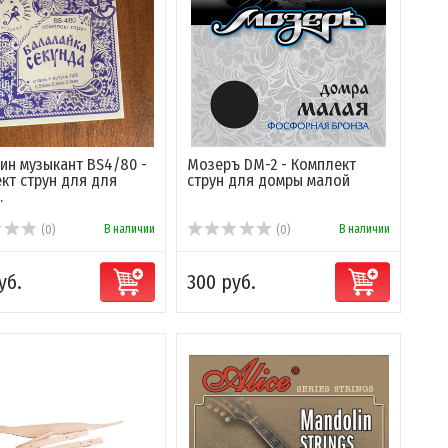
ин музыкант BS4/80 -
Мозеръ DM-2 - Комплект
кт струн для для
струн для домры малой
.
В наличии
В наличии
(0)
(0)
уб.
300 руб.