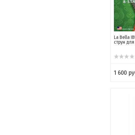
La Bella I
струн для
1 600 ру