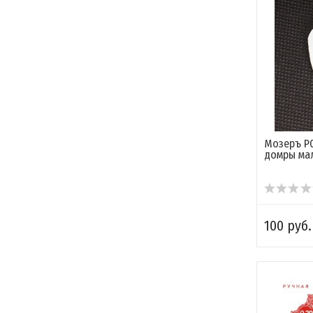
Мозеръ P0
домры ма
100 руб.