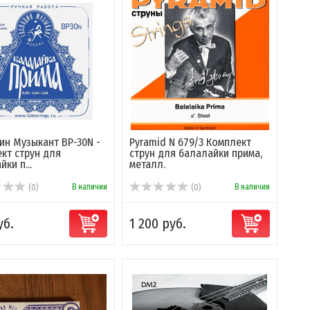
ин Музыкант BP-30N -
Pyramid N 679/3 Комплект
кт струн для
струн для балалайки прима,
ки п...
металл.
В наличии
В наличии
(0)
(0)
уб.
1 200 руб.