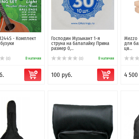
B1244S - Комплект
Господин Музыкант 1-я
Mezzo 
 бузуки
струна на балалайку Прима
для ба
размер 0,...
цв...
В наличии
В наличии
(0)
(0)
б.
100 руб.
4 500