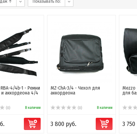
одаж ↑
Показывать по:
RBA-4/4b-1 - Ремни
MZ-ChA-3/4 - Чехол для
Mezzo 
 и аккордеона 4/4
аккордеона
для ба
В наличии
В наличии
(0)
(0)
б.
3 800 руб.
3 750