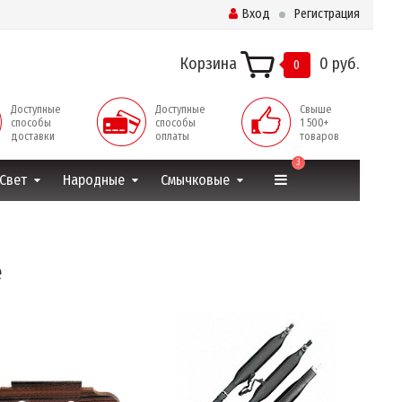
Вход
Регистрация
Корзина
0 руб.
0
Доступные
Доступные
Свыше
способы
способы
1 500+
доставки
оплаты
товаров
3
Свет
Народные
Смычковые
е