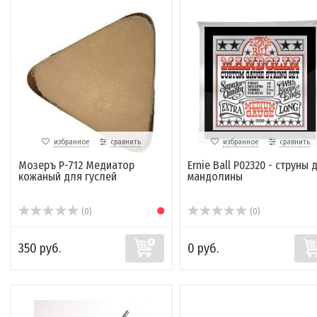
избранное
сравнить
избранное
сравнить
Мозеръ P-712 Медиатор
Ernie Ball P02320 - струны 
кожаный для гуслей
мандолины
(0)
(0)
350 руб.
0 руб.