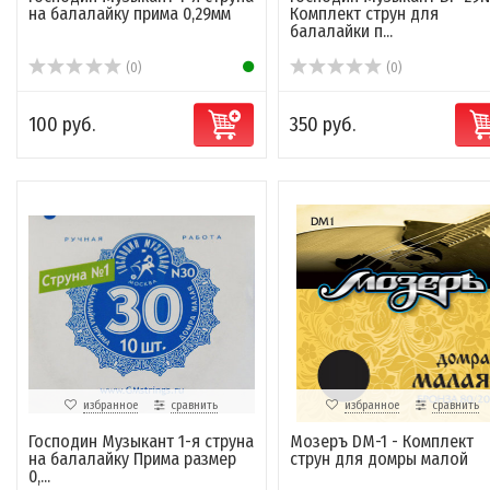
на балалайку прима 0,29мм
Комплект струн для
балалайки п...
(0)
(0)
100 руб.
350 руб.
избранное
сравнить
избранное
сравнить
Господин Музыкант 1-я струна
Мозеръ DM-1 - Комплект
на балалайку Прима размер
струн для домры малой
0,...