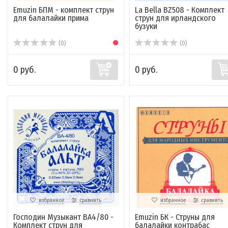
Emuzin БПМ - комплект струн
La Bella BZ508 - Комплект
для балалайки прима
струн для ирландского
бузуки
(0)
(0)
0 руб.
0 руб.
избранное
сравнить
избранное
сравнить
Господин Музыкант BA4/80 -
Emuzin БК - Струны для
Комплект струн для
балалайки контрабас