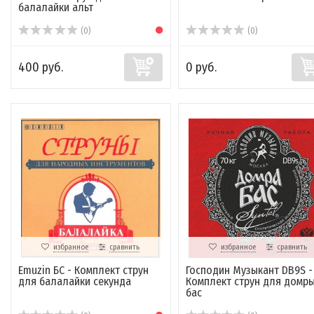
балалайки альт
(0)
(0)
400 руб.
0 руб.
избранное
сравнить
избранное
сравнить
Emuzin БС - Комплект струн
Господин Музыкант DB9S -
для балалайки секунда
Комплект струн для домр
бас