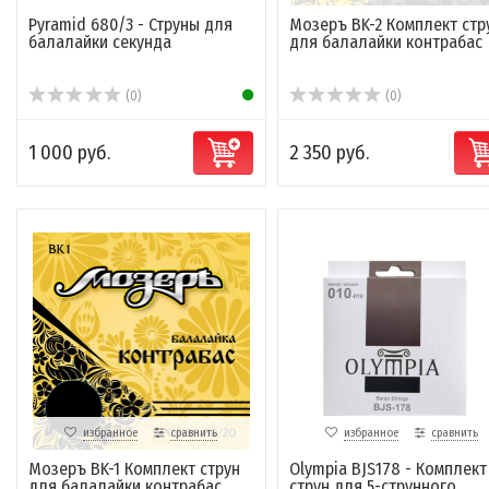
Pyramid 680/3 - Струны для
Мозеръ BK-2 Комплект стр
балалайки секунда
для балалайки контрабас
(0)
(0)
1 000 руб.
2 350 руб.
избранное
сравнить
избранное
сравнить
Мозеръ BK-1 Комплект струн
Olympia BJS178 - Комплект
для балалайки контрабас
струн для 5-струнного