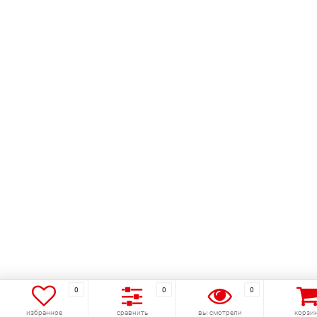
0
0
0
избранное
сравнить
вы смотрели
корзи