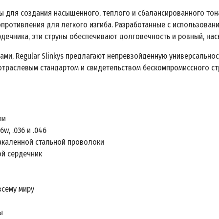
ны для создания насыщенного, теплого и сбалансированного тона. 
 сопротивления для легкого изгиба. Разработанные с использова
рдечника, эти струны обеспечивают долговечность и ровный, на
ами, Regular Slinkys предлагают непревзойденную универсально
отраслевым стандартом и свидетельством бескомпромиссного стрем
ли
6w, .036 и .046
акаленной стальной проволоки
ой сердечник
всему миру
ы