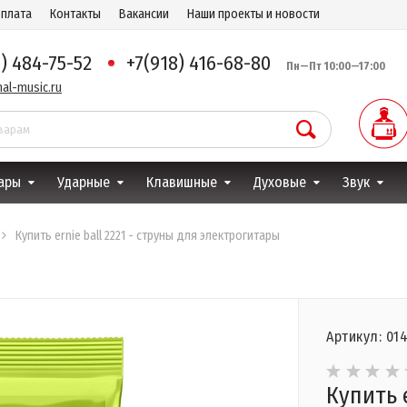
оплата
Контакты
Вакансии
Наши проекты и новости
8) 484-75-52
+7(918) 416-68-80
Пн—Пт 10:00—17:00
al-music.ru
ары
Ударные
Клавишные
Духовые
Звук
Купить ernie ball 2221 - струны для электрогитары
Артикул: 01
Купить e