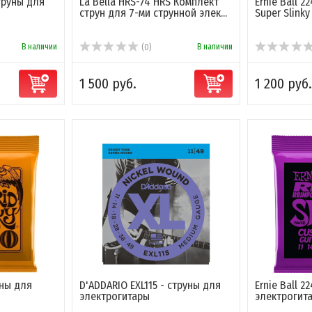
труны для
La Bella HRS-74 HRS Комплект
Ernie Ball 2
струн для 7-ми струнной элек...
Super Slinky
В наличии
В наличии
(0)
1 500 руб.
1 200 руб.
уны для
D'ADDARIO EXL115 - струны для
Ernie Ball 2
электрогитары
электрогит