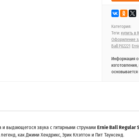
Категория:
Теги:
купить в
Оформление за
Ball P02221
Erni
Информация о 
изготовления,
основывается 
а и выдающегося звука с гитарными струнами
Ernie Ball Regular 
легенд, как Джими Хендрикс, Эрик Клэптон и Пит Таунсенд.