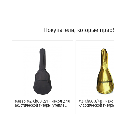
Покупатели, которые приоб
D-2/1 - Чехол для
MZ-ChGC-3/4g - чехол для
Mezzo
гитары, утепле...
классической гитары
для к