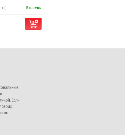
В наличии
(0)
сональные
 в
тикой
. Если
у своих
одимо