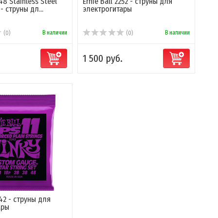
248 Stainless Steel
Ernie Ball 2252 - струны для
 - струны дл...
электрогитары
В наличии
В наличии
(0)
(0)
1 500 руб.
242 - струны для
ары