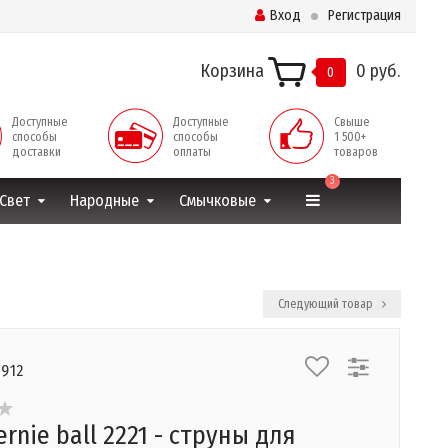
Вход
Регистрация
Корзина
0 руб.
0
Доступные
Доступные
Свыше
способы
способы
1 500+
доставки
оплаты
товаров
3
Свет
Народные
Смычковые
Следующий товар
4912
rnie ball 2221 - струны для