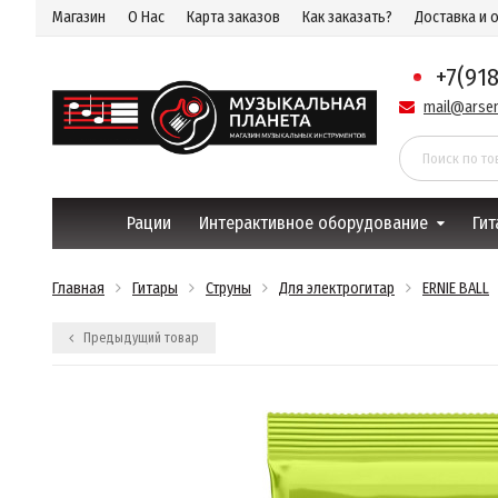
Магазин
О Нас
Карта заказов
Как заказать?
Доставка и 
+7(91
mail@arsen
Рации
Интерактивное оборудование
Гит
Главная
Гитары
Струны
Для электрогитар
ERNIE BALL
Предыдущий товар