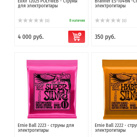
Elixir 12025 POLYWEB - Струны
Brahner ES-1046N -С
для электрогитары
электрогитары
В наличии
(0)
(0)
4 000 руб.
350 руб.
Ernie Ball 2223 - струны для
Ernie Ball 2222 - стр
электрогитары
электрогитары