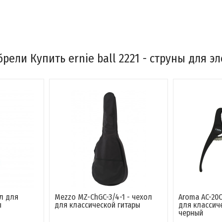
рели Купить ernie ball 2221 - струны для э
 MZ-ChGC-3/4-1 - чехол
Aroma AC-20C black Каподастр
лассической гитары
для классической гитары,
черный