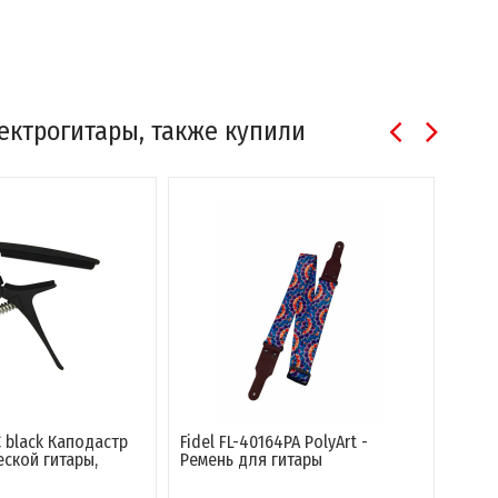
лектрогитары, также купили
Fidel FL-40164PA PolyArt -
Fidel FL-40181PA PolyArt -
Ремень для гитары
Ремень для гитары