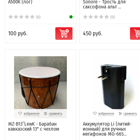
A500K (лог)
Sonore - Трость для
саксофона альт ...
(0)
(0)
100 руб.
450 руб.
избранное
сравнить
избранное
сравнить
MZ-B13’’LewK - Барабан
Аккумулятор Li (литий-
кавказский 13" с чехлом
ионный) для ручных
мегафонов MG-66S...