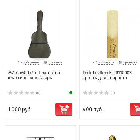
избранное
сравнить
избранное
сравнить
MZ-ChGC-1/2o Чехол для
FedotovReeds FR11C003 -
классической гитары
трость для кларнета
(0)
(0)
1 000 руб.
400 руб.