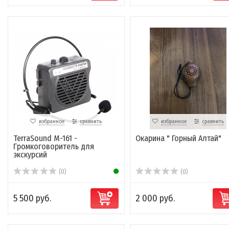
избранное
сравнить
избранное
сравнить
TerraSound M-161 -
Окарина " Горный Алтай"
Громкоговоритель для
экскурсий
(0)
(0)
5 500 руб.
2 000 руб.