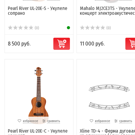
Pearl River UL-20E-S - Укулеле
Mahalo MJ2CE3TS - Укулел
сопрано
концерт электроакустичес
(0)
(0)
8 500 руб.
11 000 руб.
избранное
сравнить
избранное
сравнить
Pearl River UL-20E-C - Укулеле
Xline TD-4 - Ферма дуговая