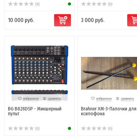
(0)
(0)
10 000 руб.
3 000 руб.
избранное
сравнить
избранное
сравнить
BG B828DSP - Микшерный
Brahner XM-3-Палочки для
пульт
ксилофона
(0)
(0)