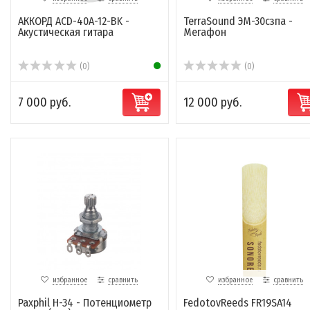
АККОРД ACD-40A-12-BK -
TerraSound ЭМ-30сзпа -
Акустическая гитара
Мегафон
(0)
(0)
7 000 руб.
12 000 руб.
избранное
сравнить
избранное
сравнить
Paxphil H-34 - Потенциометр
FedotovReeds FR19SA14