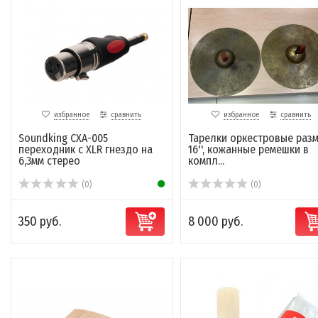
избранное
сравнить
избранное
сравнить
Soundking CXA-005
Тарелки оркестровые раз
переходник с XLR гнездо на
16'', кожанные ремешки в
6,3мм стерео
компл...
(0)
(0)
350 руб.
8 000 руб.