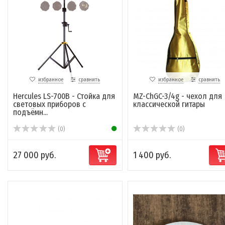
избранное
сравнить
избранное
сравнить
Hercules LS-700B - Стойка для
MZ-ChGC-3/4g - чехол для
световых приборов с
классической гитары
подъёмн...
(0)
(0)
27 000 руб.
1 400 руб.