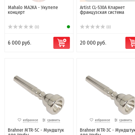
Mahalo MA2KA - Укулеле
Artist CL-530A Кларнет
концерт
французская система
(0)
(0)
6 000 руб.
20 000 руб.
избранное
сравнить
избранное
сравнить
Brahner MTR-5C - Мундштук
Brahner MTR-3C - Мундшту
для трубы
для трубы