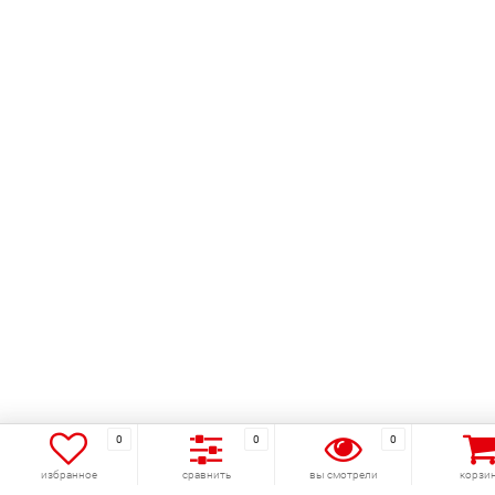
0
0
0
избранное
сравнить
вы смотрели
корзи