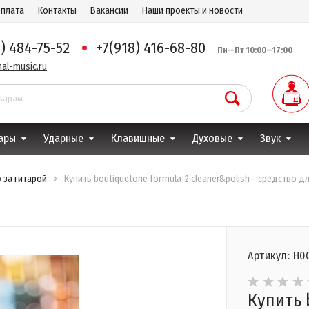
оплата
Контакты
Вакансии
Наши проекты и новости
8) 484-75-52
+7(918) 416-68-80
Пн—Пт 10:00—17:00
al-music.ru
ары
Ударные
Клавишные
Духовые
Звук
 за гитарой
Купить boutiquetone formula-2 cleaner&polish - средство 
Артикул: Н0
Купить 