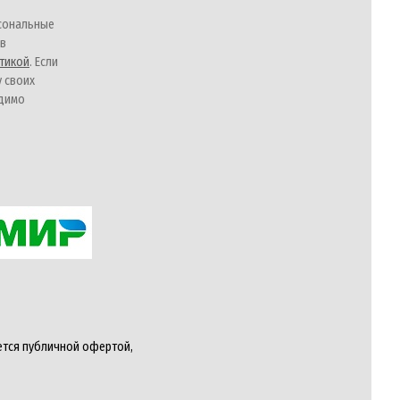
сональные
 в
тикой
. Если
у своих
одимо
ется публичной офертой,