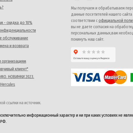
ь?
Мы получаем и обрабатываем пер
данные посетителей нашего сайта
соответствии с
официальной поли
м - скидка до 10%
вы не даете согласия на обработк
конфиденциальности
персональных данных,вам необх
е обслуживание
покинуть наш сайт.
мена и возврата
 организациям
ывчивый клиент"
MO. НОВИНКИ 2023.
 Hercules
ой ссылки на источник.
исключительно информационный характер и ни при каких условиях не явля
 РФ.