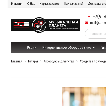
Магазин
О Нас
Карта заказов
Как заказать?
Доставка и 
+7(91
mail@arsen
Рации
Интерактивное оборудование
Гит
Главная
Гитары
Аксессуары для гитар
Средства по уходу