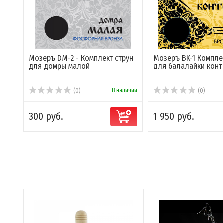
Мозеръ DM-2 - Комплект струн
Мозеръ BK-1 Компле
для домры малой
для балалайки конт
В наличии
(0)
(0)
300 руб.
1 950 руб.