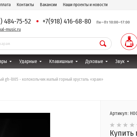
оплата
Контакты
Вакансии
Наши проекты и новости
8) 484-75-52
+7(918) 416-68-80
Пн—Пт 10:00—17:00
al-music.ru
ары
Ударные
Клавишные
Духовые
Звук
ный gh-l005 - колокольчик малый горный хрусталь «храм»
Артикул: Н0
Купить 