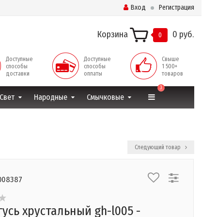
Вход
Регистрация
Корзина
0 руб.
0
Доступные
Доступные
Свыше
способы
способы
1 500+
доставки
оплаты
товаров
3
Свет
Народные
Смычковые
Следующий товар
008387
гусь хрустальный gh-l005 -