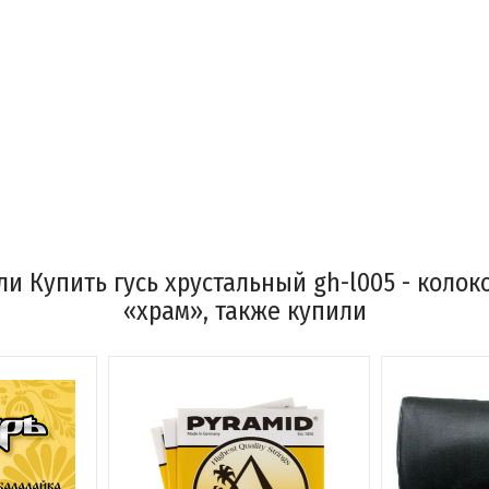
и Купить гусь хрустальный gh-l005 - коло
«храм», также купили