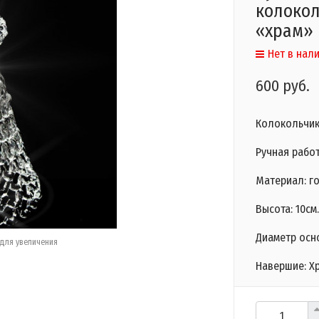
колокол
«храм»
Нет в нал
600 руб.
Колокольчик
Ручная работ
Материал: го
Высота: 10см.
Диаметр осно
для увеличения
Навершие: Хр