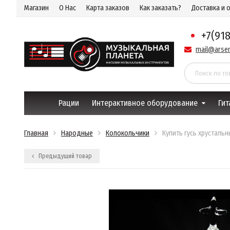
Магазин
О Нас
Карта заказов
Как заказать?
Доставка и 
+7(91
mail@arsen
Рации
Интерактивное оборудование
Гит
Главная
Народные
Колокольчики
Купить гусь хрусталь
Предыдущий товар