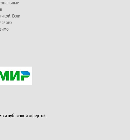
сональные
 в
тикой
. Если
у своих
одимо
ется публичной офертой,