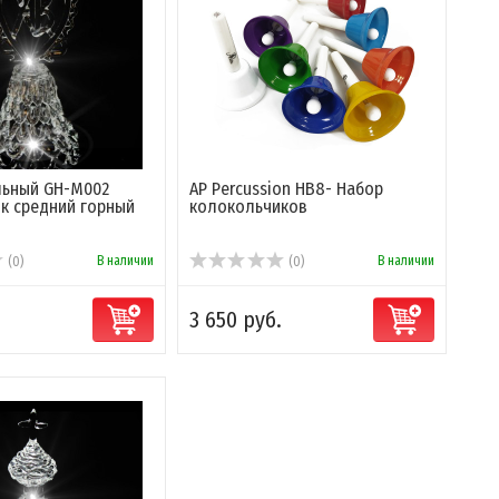
альный GH-M002
AP Percussion HB8- Набор
к средний горный
колокольчиков
В наличии
В наличии
(0)
(0)
3 650 руб.