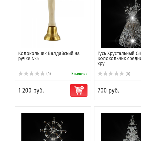
Колокольчик Валдайский на
Гусь Хрустальный G
ручке №5
Колокольчик средн
хру...
В наличии
(0)
(0)
1 200 руб.
700 руб.