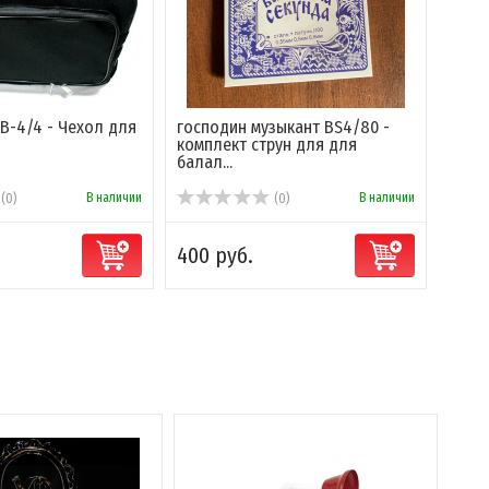
B-4/4 - Чехол для
господин музыкант BS4/80 -
Мозе
комплект струн для для
для 
балал...
В наличии
В наличии
(0)
(0)
400 руб.
1 00