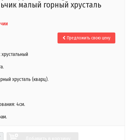
ьчик малый горный хрусталь
ичии
Предложить свою цену
 хрустальный
а.
рный хрусталь (кварц).
вания: 4см.
ам.
Добавить в корзину