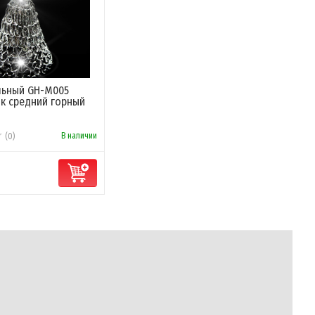
альный GH-M005
к средний горный
В наличии
(0)