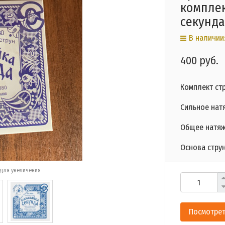
комплек
секунда
В наличии:
400 руб.
Комплект ст
Сильное нат
Общее натяже
Основа стру
для увеличения
Посмотрет