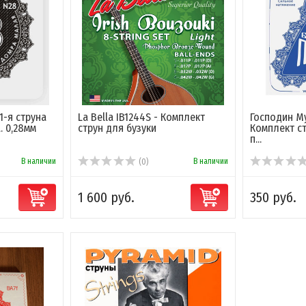
1-я струна
La Bella IB1244S - Комплект
Господин Му
. 0,28мм
струн для бузуки
Комплект с
п...
В наличии
В наличии
(0)
1 600 руб.
350 руб.