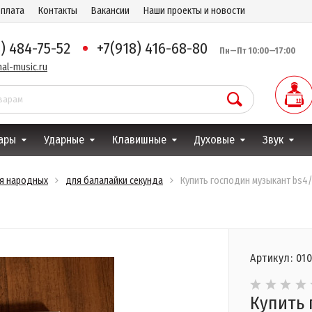
оплата
Контакты
Вакансии
Наши проекты и новости
8) 484-75-52
+7(918) 416-68-80
Пн—Пт 10:00—17:00
al-music.ru
ары
Ударные
Клавишные
Духовые
Звук
ля народных
для балалайки секунда
Купить господин музыкант bs4/
Артикул: 01
Купить 