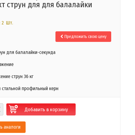
т струн для для балалайки
 2 Шт.
Предложить свою цену
рун для балалайки-секунда
яжение
ние струн 36 кг
н стальной профильный керн
Добавить в корзину
ь аналоги