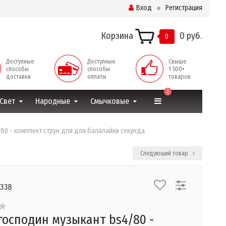
Вход
Регистрация
Корзина
0 руб.
0
Доступные
Доступные
Свыше
способы
способы
1 500+
доставки
оплаты
товаров
3
Свет
Народные
Смычковые
80 - комплект струн для для балалайки секунда
Следующий товар
0338
господин музыкант bs4/80 -