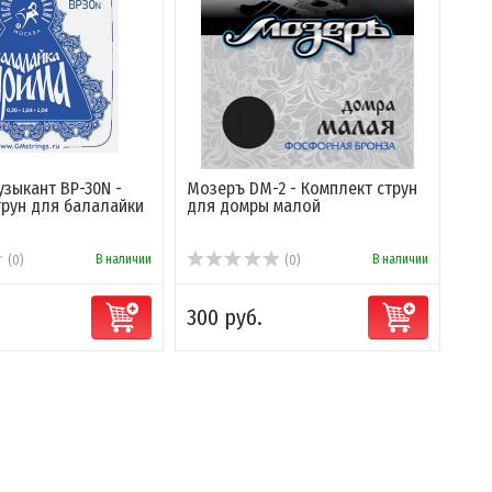
зыкант BP-30N -
Мозеръ DM-2 - Комплект струн
трун для балалайки
для домры малой
В наличии
В наличии
(0)
(0)
300 руб.