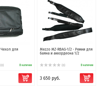
- Чехол для
Mezzo MZ-RBAG-1/2 - Ремни для
Мозе
баяна и аккордеона 1/2
для 
В наличии
В наличии
(0)
(0)
3 650 руб.
300 