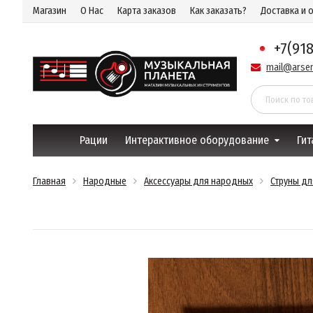
Магазин
О Нас
Карта заказов
Как заказать?
Доставка и 
+7(91
mail@arsen
Рации
Интерактивное оборудование
Гит
Главная
Народные
Аксессуары для народных
Струны д