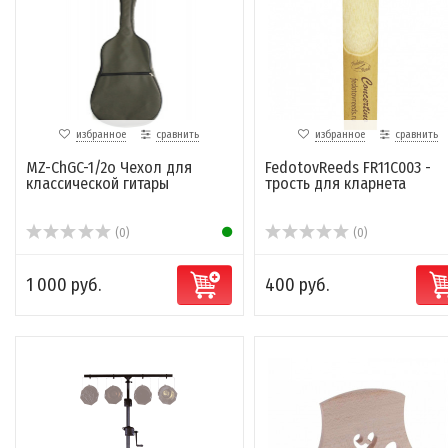
избранное
сравнить
избранное
сравнить
MZ-ChGC-1/2o Чехол для
FedotovReeds FR11C003 -
классической гитары
трость для кларнета
(0)
(0)
1 000 руб.
400 руб.