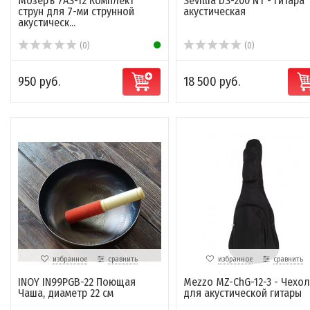
Мозеръ 7AS-12 Комплект
Sevillia DS-200 NT - Гитара
струн для 7-ми струнной
акустическая
акустическ...
(0)
(0)
950 руб.
18 500 руб.
избранное
сравнить
избранное
сравнить
INOY IN99PGB-22 Поющая
Mezzo MZ-ChG-12-3 - Чехол
Чаша, диаметр 22 см
для акустической гитары