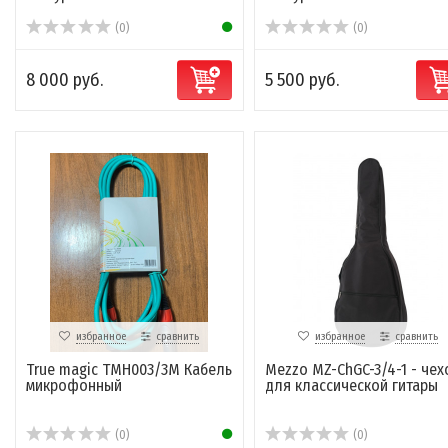
(0)
(0)
8 000 руб.
5 500 руб.
избранное
сравнить
избранное
сравнить
True magic TMH003/3M Кабель
Mezzo MZ-ChGC-3/4-1 - чех
микрофонный
для классической гитары
(0)
(0)