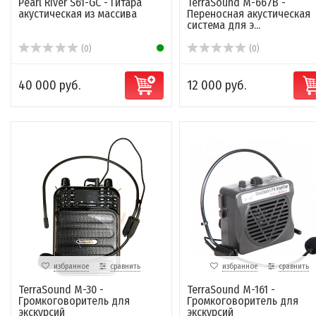
Pearl River S61-GC - Гитара
TerraSound M-667B -
акустическая из массива
Переносная акустическая
система для э...
(0)
(0)
40 000 руб.
12 000 руб.
избранное
сравнить
избранное
сравнить
TerraSound M-30 -
TerraSound M-161 -
Громкоговоритель для
Громкоговоритель для
экскурсий
экскурсий