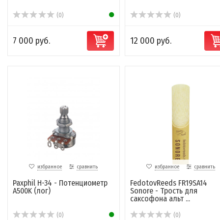
(0)
(0)
7 000 руб.
12 000 руб.
избранное
сравнить
избранное
сравнить
Paxphil H-34 - Потенциометр
FedotovReeds FR19SA14
A500K (лог)
Sonore - Трость для
саксофона альт ...
(0)
(0)