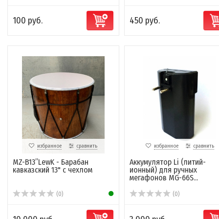
100 руб.
450 руб.
избранное
сравнить
избранное
сравнить
MZ-B13’’LewK - Барабан
Аккумулятор Li (литий-
кавказский 13" с чехлом
ионный) для ручных
мегафонов MG-66S...
(0)
(0)