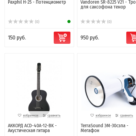
Paxphil H-25 - Потенциометр
Vandoren SR-8225 V21 - Тро
для саксофона тенор
(0)
(0)
150 руб.
950 руб.
избранное
сравнить
избранное
сравнить
АККОРД ACD-40A-12-BK -
TerraSound ЭМ-30сзпа -
Акустическая гитара
Мегафон