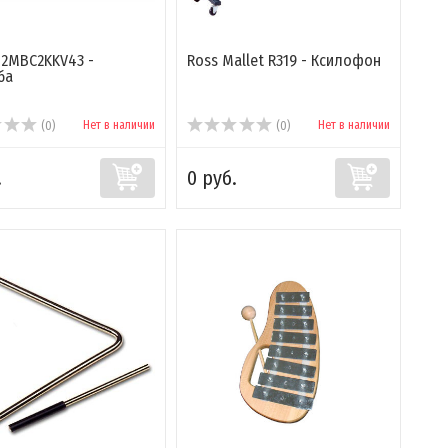
2MBС2KKV43 -
Ross Mallet R319 - Ксилофон
ба
Нет в наличии
Нет в наличии
(0)
(0)
.
0 руб.