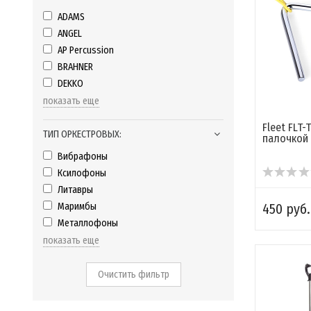
ADAMS
ANGEL
AP Percussion
BRAHNER
DEKKO
показать еще
Fleet FLT-
ТИП ОРКЕСТРОВЫХ:
палочкой
Вибрафоны
Ксилофоны
Литавры
Маримбы
450 руб.
Металлофоны
показать еще
Очистить фильтр