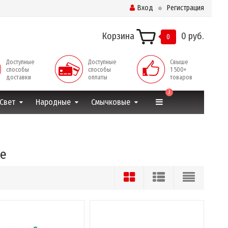
Вход
Регистрация
Корзина
0 руб.
0
Доступные
Доступные
Свыше
способы
способы
1 500+
доставки
оплаты
товаров
3
Свет
Народные
Смычковые
ре