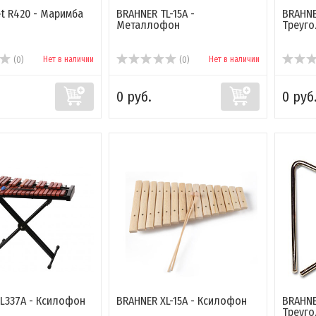
et R420 - Маримба
BRAHNER TL-15A -
BRAHNE
Металлофон
Треуго
Нет в наличии
Нет в наличии
(0)
(0)
0 руб.
0 руб
-XL337A - Ксилофон
BRAHNER XL-15A - Ксилофон
BRAHNE
Треуго