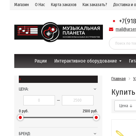
Магазин
О Нас
Карта заказов
Как заказать?
Доставка и 
+7(91
mail@arsen
Рации
Интерактивное оборудование
Гит
×
Главная
У
ЦЕНА:
Купить
—
Цена ↓
0 руб.
2500 руб.
БРЕНД: