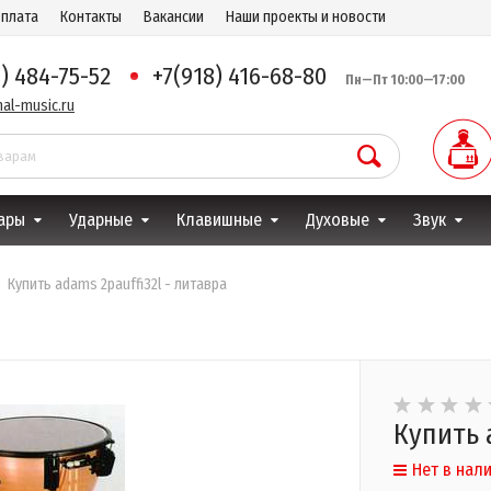
оплата
Контакты
Вакансии
Наши проекты и новости
8) 484-75-52
+7(918) 416-68-80
Пн—Пт 10:00—17:00
al-music.ru
ары
Ударные
Клавишные
Духовые
Звук
Купить adams 2pauffi32l - литавра
Купить 
Нет в нал