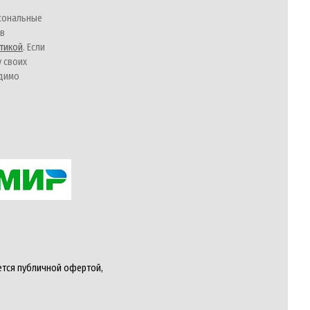
сональные
 в
тикой
. Если
у своих
одимо
ется публичной офертой,