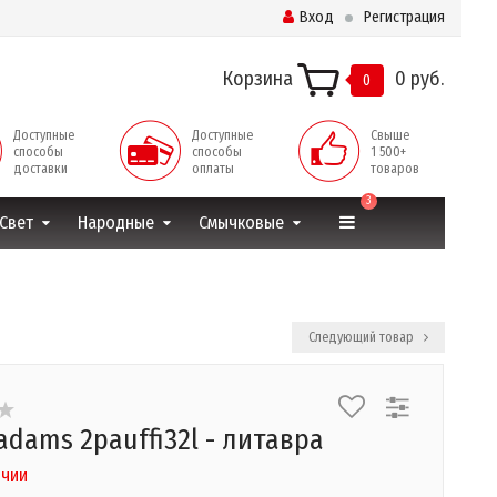
Вход
Регистрация
Корзина
0 руб.
0
Доступные
Доступные
Свыше
способы
способы
1 500+
доставки
оплаты
товаров
3
Свет
Народные
Смычковые
Следующий товар
adams 2pauffi32l - литавра
ичии