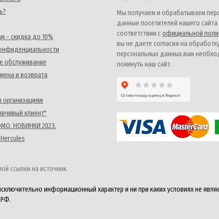
ь?
Мы получаем и обрабатываем пер
данные посетителей нашего сайта
соответствии с
официальной поли
м - скидка до 10%
вы не даете согласия на обработк
конфиденциальности
персональных данных,вам необх
е обслуживание
покинуть наш сайт.
мена и возврата
 организациям
ывчивый клиент"
MO. НОВИНКИ 2023.
 Hercules
ой ссылки на источник.
исключительно информационный характер и ни при каких условиях не явля
 РФ.