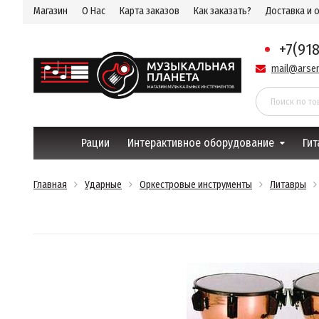
Магазин
О Нас
Карта заказов
Как заказать?
Доставка и 
+7(91
mail@arsen
Рации
Интерактивное оборудование
Гит
Главная
Ударные
Оркестровые инструменты
Литавры