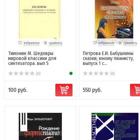
избранное
сравнить
избранное
сравнить
Тимонин М. Шедевры
Петрова Е.И. Бабушкины
мировой классики для
сказки, юному пианисту,
синтезатора. вып 5
выпуск 1 с...
(0)
(0)
100 руб.
550 руб.