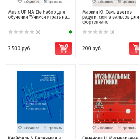
избранное
сравнить
избранное
сравнить
Music UP MA-Ele Набор для
Маркин Ю. Семь цветов
обучения "Учимся играть на...
радуги, сюита вальсов для
фортепиано
(0)
(0)
3 500 руб.
200 руб.
избранное
сравнить
избранное
сравнить
Кнайфель А. Беленькая и
Семенова Н. Музыкальные