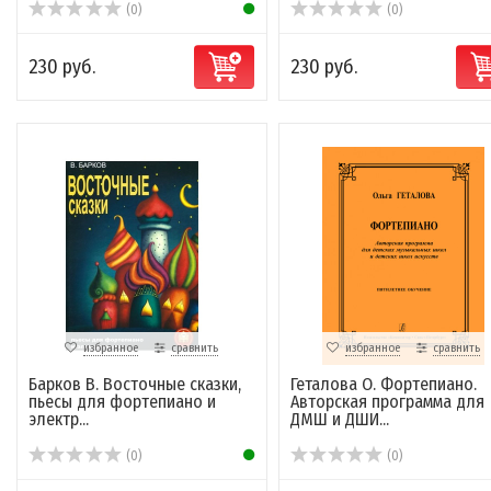
(0)
(0)
230 руб.
230 руб.
избранное
сравнить
избранное
сравнить
Барков В. Восточные сказки,
Геталова О. Фортепиано.
пьесы для фортепиано и
Авторская программа для
электр...
ДМШ и ДШИ...
(0)
(0)