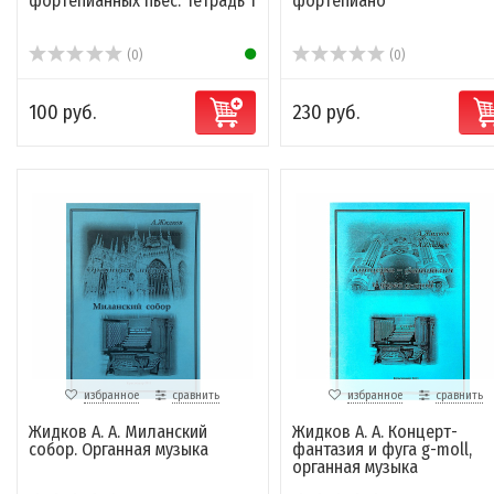
фортепианных пьес. Тетрадь 1
фортепиано
(0)
(0)
100 руб.
230 руб.
избранное
сравнить
избранное
сравнить
Жидков А. А. Миланский
Жидков А. А. Концерт-
собор. Органная музыка
фантазия и фуга g-moll,
органная музыка