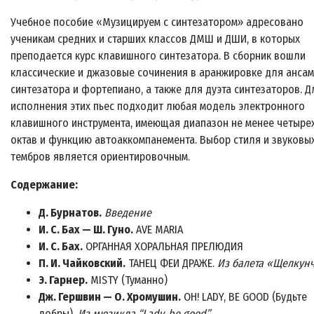
Учебное пособие «Музицируем с синтезатором» адресовано
ученикам средних и старших классов ДМШ и ДШИ, в которых
преподается курс клавишного синтезатора. В сборник вошли
классические и джазовые сочинения в аранжировке для анса
синтезатора и фортепиано, а также для дуэта синтезаторов. Д
исполнения этих пьес подходит любая модель электронного
клавишного инструмента, имеющая диапазон не менее четыре
октав и функцию автоаккомпанемента. Выбор стиля и звуковы
тембров является ориентировочным.
Содержание:
Д. Бурнатов.
Введение
И. С. Бах — Ш. Гуно.
AVE MARIA
И. С. Бах.
ОРГАННАЯ ХОРАЛЬНАЯ ПРЕЛЮДИЯ
П. И. Чайковский.
ТАНЕЦ ФЕИ ДРАЖЕ.
Из балета «Щелкун
Э. Гарнер.
MISTY (Туманно)
Дж. Гершвин — О. Хромушин.
OH! LADY, BE GOOD (Будьте
добры).
Из мюзикла “Lady, be good”