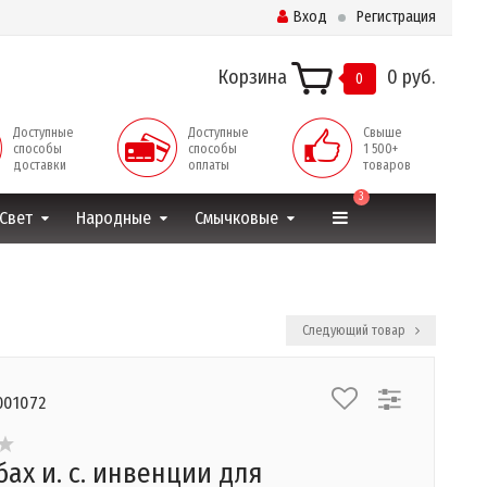
Вход
Регистрация
Корзина
0 руб.
0
Доступные
Доступные
Свыше
способы
способы
1 500+
доставки
оплаты
товаров
3
Свет
Народные
Смычковые
Следующий товар
001072
бах и. с. инвенции для