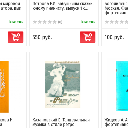
ы мировой
Петрова Е.И. Бабушкины сказки,
Богоявленск
затора. вып
юному пианисту, выпуск 1 с...
Москве. Фа
фортепиан..
В наличии
В наличии
(0)
550 руб.
100 руб.
кова И.
Казановский Е. Танцевальная
Жидков А. А
на
музыка в стиле ретро
фортепиан