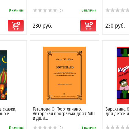
В наличии
В наличии
(0)
230 руб.
230 руб.
 сказки,
Геталова О. Фортепиано.
Барахтина 
ано и
Авторская программа для ДМШ
для детей и
и ДШИ...
В наличии
В наличии
(0)