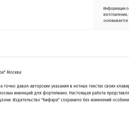
Информация о 
изготовления,
основывается 
ара" Москва
гда точно давал авторские указания в нотных текстах своих кла
лосных инвенций для фортепиано. Настоящая работа представля
узони. Издательство "Кифара" сохранило без изменений особенн