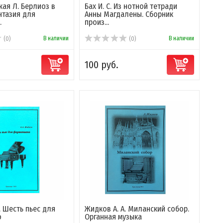
ая Л. Берлиоз в
Бах И. С. Из нотной тетради
нтазия для
Анны Магдалены. Сборник
.
произ...
В наличии
В наличии
(0)
(0)
100 руб.
. Шесть пьес для
Жидков А. А. Миланский собор.
о
Органная музыка