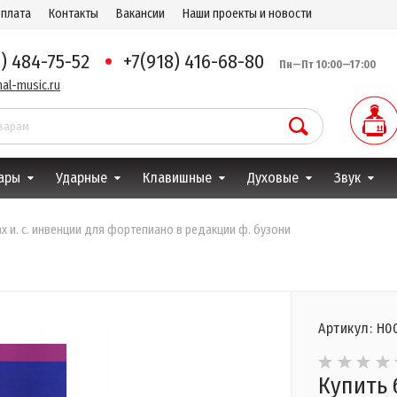
оплата
Контакты
Вакансии
Наши проекты и новости
8) 484-75-52
+7(918) 416-68-80
Пн—Пт 10:00—17:00
al-music.ru
ары
Ударные
Клавишные
Духовые
Звук
ах и. с. инвенции для фортепиано в редакции ф. бузони
Артикул: Н0
Купить 