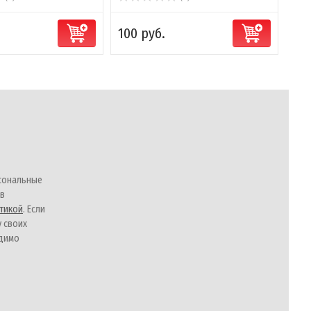
.
100 руб.
сональные
 в
тикой
. Если
у своих
одимо