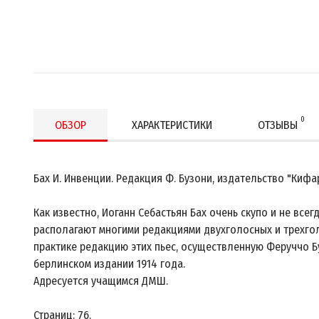
0
ОБЗОР
ХАРАКТЕРИСТИКИ
ОТЗЫВЫ
Бах И. Инвенции. Редакция Ф. Бузони, издательство "Киф
Как известно, Иоганн Себастьян Бах очень скупо и не все
располагают многими редакциями двухголосных и трехго
практике редакцию этих пьес, осуществленную Феруччо Б
берлинском издании 1914 года.
Адресуется учащимся ДМШ.
Страниц: 76.