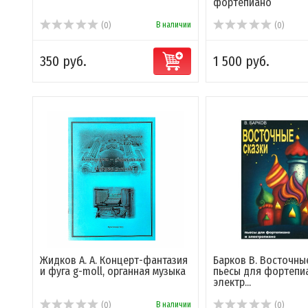
фортепиано
В наличии
(0)
(0)
350 руб.
1 500 руб.
Жидков А. А. Концерт-фантазия
Барков В. Восточные
и фуга g-moll, органная музыка
пьесы для фортепи
электр...
В наличии
(0)
(0)