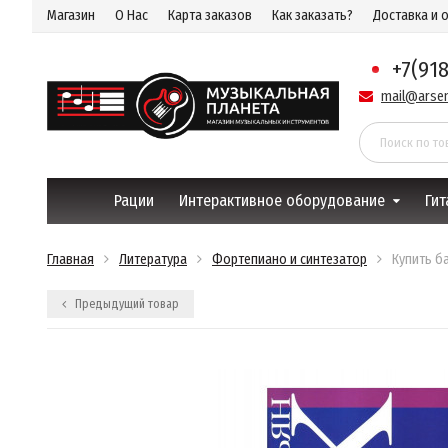
Магазин
О Нас
Карта заказов
Как заказать?
Доставка и 
+7(91
mail@arsen
Рации
Интерактивное оборудование
Гит
Главная
Литература
Фортепиано и синтезатор
Купить б
Предыдущий товар