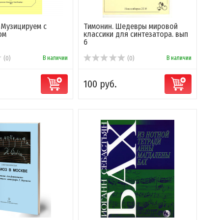
 Музицируем с
Тимонин. Шедевры мировой
ом
классики для синтезатора. вып
6
В наличии
В наличии
(0)
(0)
100 руб.