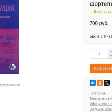
фортепи
В наличии:
700 руб.
Бах И. С. Ин
Посмотрет
для увеличения
Категория:
Теги:
купить в
Оформление за
НО ДВУХГОЛО