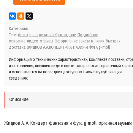
Категория:
Теги:
фото
цена
купить в Краснодаре
Подробное
описание
видео
отзывы
Оформление заказа в 1 клик
быстрая
доставка
ЖИДКОВ А.А.КОНЦЕРТ-ФАНТАЗИЯ И ФУГА g-moll
Информация о технических характеристиках, комплекте поставки, стр
изготовления, внешнем виде и цвете товара носит справочный харак
и основывается на последних доступных к моменту публикации
сведениях
Описание
Жидков А. А. Концерт-фантазия и фуга g-moll, органная музыка