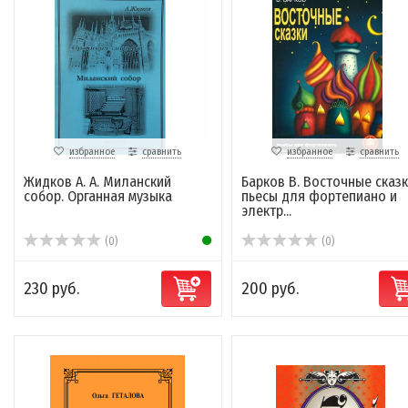
избранное
сравнить
избранное
сравнить
Жидков А. А. Миланский
Барков В. Восточные сказк
собор. Органная музыка
пьесы для фортепиано и
электр...
(0)
(0)
230 руб.
200 руб.