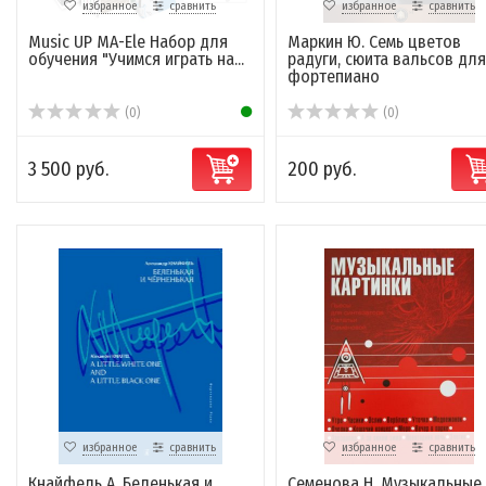
избранное
сравнить
избранное
сравнить
Music UP MA-Ele Набор для
Маркин Ю. Семь цветов
обучения "Учимся играть на...
радуги, сюита вальсов для
фортепиано
(0)
(0)
3 500 руб.
200 руб.
избранное
сравнить
избранное
сравнить
Кнайфель А. Беленькая и
Семенова Н. Музыкальные