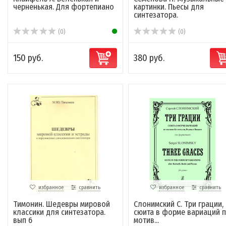
черненькая. Для фортепиано
картинки. Пьесы для
синтезатора.
(0)
(0)
150 руб.
380 руб.
избранное
сравнить
избранное
сравнить
Тимонин. Шедевры мировой
Слонимский С. Три грации,
классики для синтезатора.
сюита в форме вариаций 
вып 6
мотив...