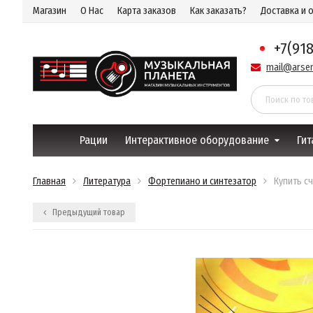
Магазин
О Нас
Карта заказов
Как заказать?
Доставка и 
+7(91
mail@arsen
Рации
Интерактивное оборудование
Гит
Главная
Литература
Фортепиано и синтезатор
Купить сч
Предыдущий товар