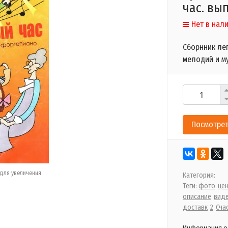
час. вып
Нет в нал
Сборнник ле
мелодий и м
Посмотрет
для увеличения
Категория:
Теги:
фото
це
описание
вид
доставк
2
Сча