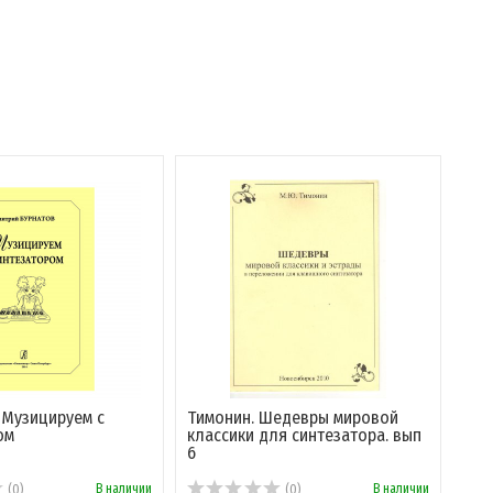
 Музицируем с
Тимонин. Шедевры мировой
ом
классики для синтезатора. вып
6
В наличии
В наличии
(0)
(0)