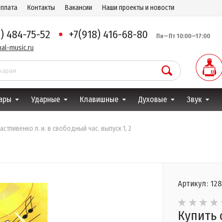
оплата
Контакты
Вакансии
Наши проекты и новости
8) 484-75-52
+7(918) 416-68-80
Пн—Пт 10:00—17:00
al-music.ru
ары
Ударные
Клавишные
Духовые
Звук
астливенко л. и. в свободный час. выпуск 1, 2
Артикул: 12
Купить 