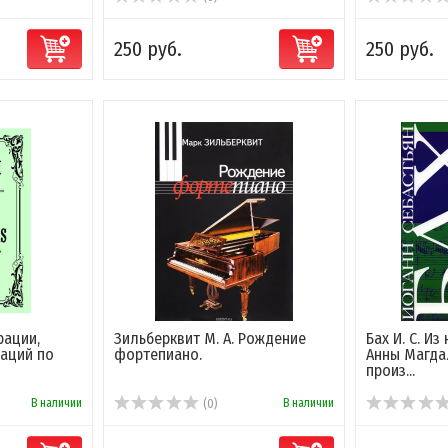
250 руб.
250 руб.
рации,
Зильберквит М. А. Рождение
Бах И. С. И
иаций по
фортепиано.
Анны Магда
произ...
В наличии
В наличии
(0)