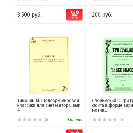
3 500 руб.
200 руб.
Тимонин М. Шедевры мировой
Слонимский С. Три г
классики для синтезатора. вып
сюита в форме вар
4
мотив...
В наличии
(0)
(0)