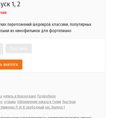
уск 1, 2
ичии
гких переложений шедевров классики, популярных
узыки из кинофильмов для фортепиано
Под заказ
ь аналоги
на
купить в Краснодаре
Подробное
ео
отзывы
Оформление заказа в 1 клик
быстрая
стливенко Л. И. В свободный час. Выпуск 1