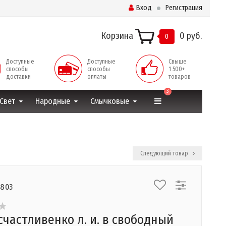
Вход
Регистрация
Корзина
0 руб.
0
Доступные
Доступные
Свыше
способы
способы
1 500+
доставки
оплаты
товаров
3
Свет
Народные
Смычковые
Следующий товар
8803
счастливенко л. и. в свободный