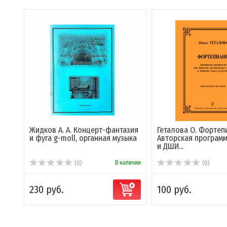
Жидков А. А. Концерт-фантазия
Геталова О. Фортеп
и фуга g-moll, органная музыка
Авторская програм
и ДШИ...
В наличии
(0)
(0)
230 руб.
100 руб.