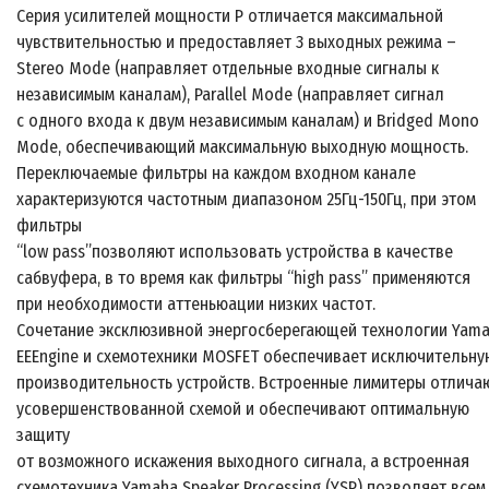
Серия усилителей мощности P отличается максимальной
чувствительностью и предоставляет 3 выходных режима –
Stereo Mode (направляет отдельные входные сигналы к
независимым каналам), Parallel Mode (направляет сигнал
с одного входа к двум независимым каналам) и Bridged Mono
Mode, обеспечивающий максимальную выходную мощность.
Переключаемые фильтры на каждом входном канале
характеризуются частотным диапазоном 25Гц-150Гц, при этом
фильтры
“low pass”позволяют использовать устройства в качестве
сабвуфера, в то время как фильтры “high pass” применяются
при необходимости аттеньюации низких частот.
Сочетание эксклюзивной энергосберегающей технологии Yam
EEEngine и схемотехники MOSFET обеспечивает исключительну
производительность устройств. Встроенные лимитеры отлича
усовершенствованной схемой и обеспечивают оптимальную
защиту
от возможного искажения выходного сигнала, а встроенная
схемотехника Yamaha Speaker Processing (YSP) позволяет всем