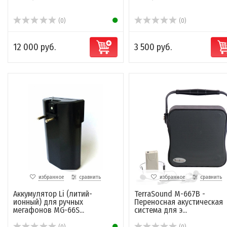
(0)
(0)
12 000 руб.
3 500 руб.
избранное
сравнить
избранное
сравнить
Аккумулятор Li (литий-
TerraSound M-667B -
ионный) для ручных
Переносная акустическая
мегафонов MG-66S...
система для э...