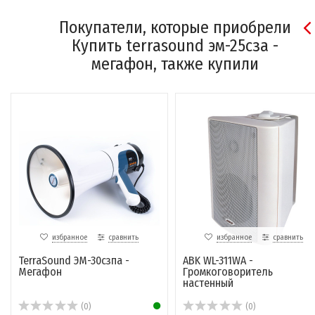
Покупатели, которые приобрели
Купить terrasound эм-25сза -
мегафон, также купили
избранное
сравнить
избранное
сравнить
TerraSound ЭМ-30сзпа -
ABK WL-311WA -
Мегафон
Громкоговоритель
настенный
(0)
(0)