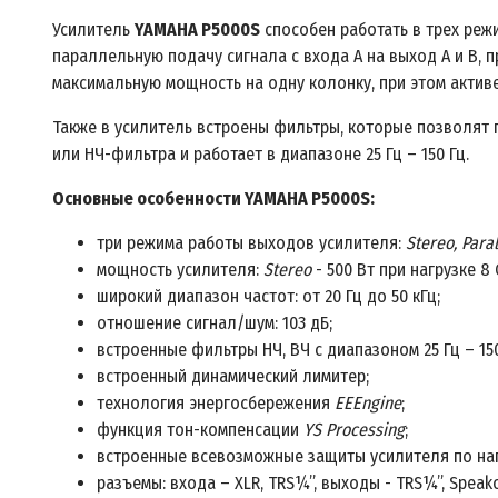
Усилитель
YAMAHA P5000S
способен работать в трех ре
параллельную подачу сигнала с входа A на выход A и B, п
максимальную мощность на одну колонку, при этом активе
Также в усилитель встроены фильтры, которые позволят
или НЧ-фильтра и работает в диапазоне 25 Гц – 150 Гц.
Основные особенности YAMAHA P5000S:
три режима работы выходов усилителя:
Stereo, Para
мощность усилителя:
Stereo
- 500 Вт при нагрузке 8 
широкий диапазон частот: от 20 Гц до 50 кГц;
отношение сигнал/шум: 103 дБ;
встроенные фильтры НЧ, ВЧ с диапазоном 25 Гц – 150
встроенный динамический лимитер;
технология энергосбережения
EEEngine
;
функция тон-компенсации
YS Processing
;
встроенные всевозможные защиты усилителя по нап
разъемы: входа – XLR, TRS¼”, выходы - TRS¼”, Speak