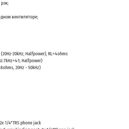
рэк;
одном вентиляторе;
(20Hz-20kHz; Halfpower), RL=4ohms
:7kHz=4:1; Halfpower)
8ohms, 20Hz - 50kHz)
2x 1/4"TRS phone jack