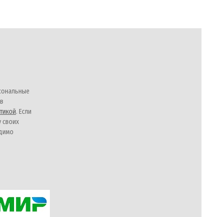
сональные
 в
тикой
. Если
у своих
одимо