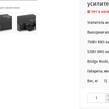
усилит
для увеличения
Нет в нал
Усилитель м
Выходная мо
750Вт RMS на
525Вт RMS на
Bridge Mode,
Габариты, мм
Вес, кг 12