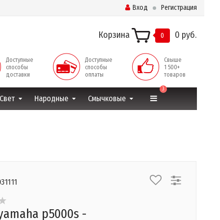
Вход
Регистрация
Корзина
0 руб.
0
Доступные
Доступные
Свыше
способы
способы
1 500+
доставки
оплаты
товаров
3
Свет
Народные
Смычковые
31111
yamaha p5000s -