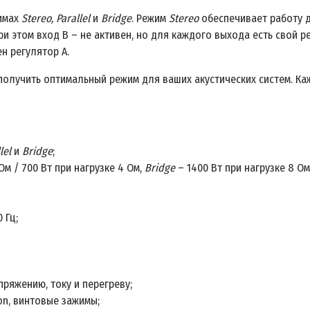
жимах
Stereo, Parallel
и
Bridge
. Режим
Stereo
обеспечивает работу 
ри этом вход B – не активен, но для каждого выхода есть свой 
н регулятор A.
 получить оптимальный режим для ваших акустических систем. К
llel
и
Bridge
;
Ом / 700 Вт при нагрузке 4 Ом,
Bridge
– 1400 Вт при нагрузке 8 Ом
 Гц;
ряжению, току и перегреву;
on, винтовые зажимы;