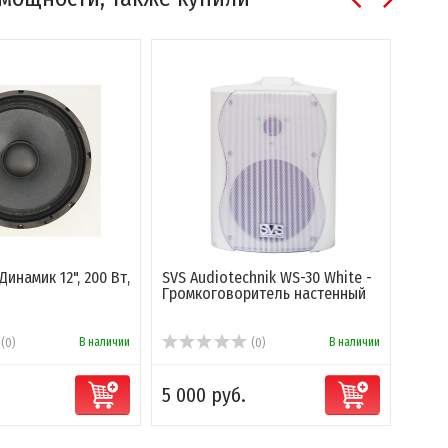
Динамик 12", 200 Вт,
SVS Audiotechnik WS-30 White -
SVS A
Громкоговоритель настенный
Гром
В наличии
В наличии
(0)
(0)
5 000 руб.
6 50