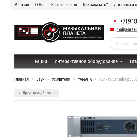
Магазин
О Нас
Карта заказов
Как заказать?
Доставка и 
+7(91
mail@arsen
Рации
Интерактивное оборудование
Гит
Главная
Звук
Усилители
YAMAHA
Купить yamaha p500
Предыдущий товар