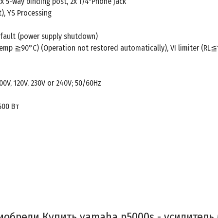
 5-way binding post, 2x 1/4"Phone jack
), YS Processing
fault (power supply shutdown)
emp ≧90°C) (Operation not restored automatically), VI limiter (RL
0V, 120V, 230V or 240V; 50/60Hz
500 Вт
иобрели Купить yamaha p5000s - усилитель