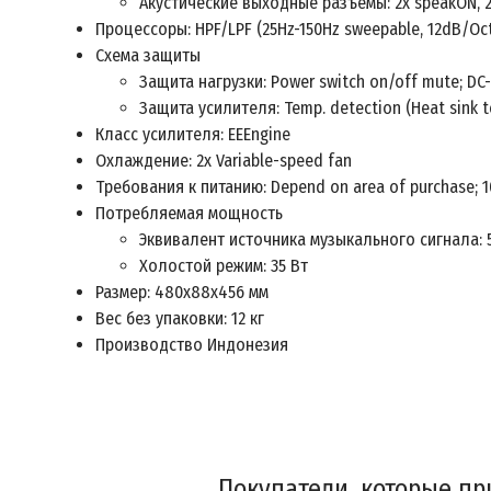
Акустические выходные разъемы: 2x speakON, 2x
Процессоры: HPF/LPF (25Hz-150Hz sweepable, 12dB/Oct
Схема защиты
Защита нагрузки: Power switch on/off mute; DC-
Защита усилителя: Temp. detection (Heat sink t
Класс усилителя: EEEngine
Охлаждение: 2x Variable-speed fan
Требования к питанию: Depend on area of purchase; 10
Потребляемая мощность
Эквивалент источника музыкального сигнала: 
Холостой режим: 35 Вт
Размер: 480х88х456 мм
Вес без упаковки: 12 кг
Производство Индонезия
Покупатели, которые пр