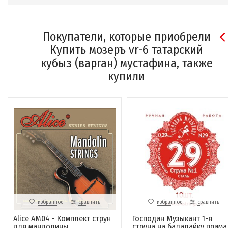
Покупатели, которые приобрели
Купить мозеръ vr-6 татарский
кубыз (варган) мустафина, также
купили
избранное
сравнить
избранное
сравнить
Alice AM04 - Комплект струн
Господин Музыкант 1-я
для мандолины
струна на балалайку прима