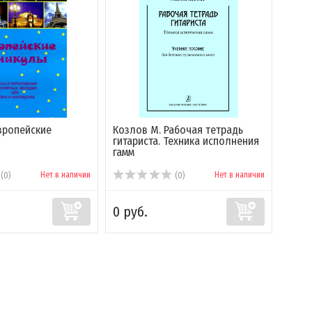
Европейские
Козлов М. Рабочая тетрадь
Нест
гитариста. Техника исполнения
для 
гамм
Нет в наличии
Нет в наличии
(0)
(0)
0 руб.
0 ру