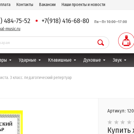
оплата
Контакты
Вакансии
Наши проекты и новости
8) 484-75-52
+7(918) 416-68-80
Пн—Пт 10:00—17:00
al-music.ru
ары
Ударные
Клавишные
Духовые
Звук
иста. 3 класс. педагогический репертуар
Артикул: 12
Купить 