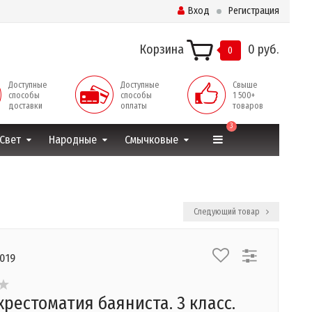
Вход
Регистрация
Корзина
0 руб.
0
Доступные
Доступные
Свыше
способы
способы
1 500+
доставки
оплаты
товаров
3
Свет
Народные
Смычковые
Следующий товар
0019
хрестоматия баяниста. 3 класс.