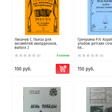
Лихачев С. Пьесы для
Гречухина Р.Н. Кора
ансамблей аккордеонов,
альбом детских соч
выпуск 2
ба...
В наличии
(0)
(0)
100 руб.
150 руб.