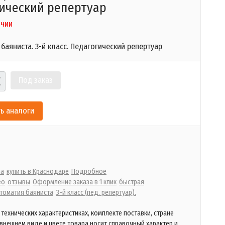
ический репертуар
ичии
баяниста. 3-й класс.
Педагогический репертуар
Под заказ
ь аналоги
на
купить в Краснодаре
Подробное
ео
отзывы
Оформление заказа в 1 клик
быстрая
томатия баяниста
3-й класс (пед. репертуар).
технических характеристиках, комплекте поставки, стране
 внешнем виде и цвете товара носит справочный характер и