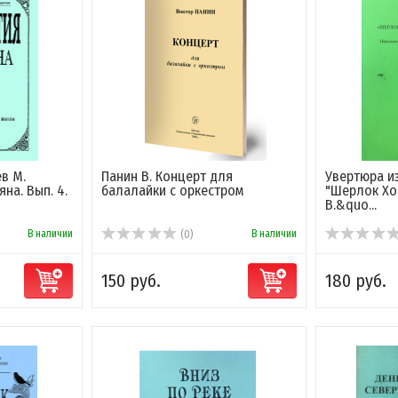
ев М.
Панин В. Концерт для
Увертюра и
на. Вып. 4.
балалайки с оркестром
"Шерлок Хо
В.&quo...
В наличии
В наличии
(0)
150 руб.
180 руб.