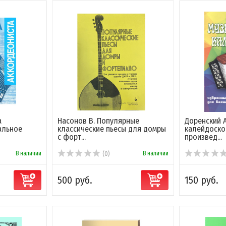
а
Насонов В. Популярные
Доренский 
альное
классические пьесы для домры
калейдоско
с форт...
произвед...
В наличии
В наличии
(0)
500 руб.
150 руб.