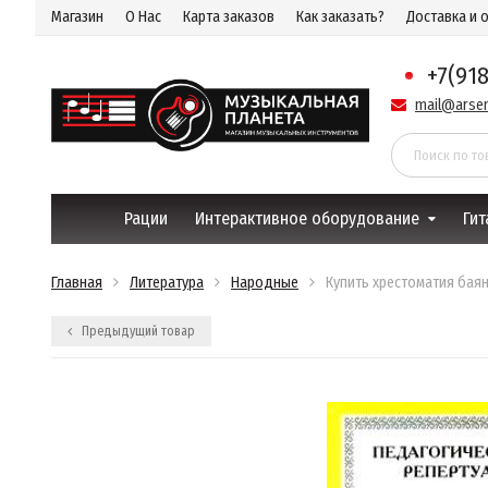
Магазин
О Нас
Карта заказов
Как заказать?
Доставка и 
+7(91
mail@arsen
Рации
Интерактивное оборудование
Гит
Главная
Литература
Народные
Купить хрестоматия баян
Предыдущий товар