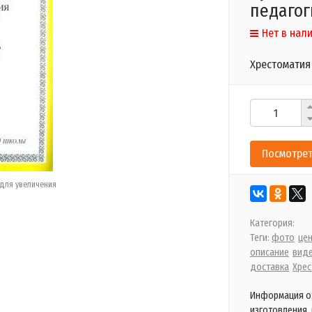
педагог
Нет в нал
Хрестоматия 
Посмотрет
для увеличения
Категория:
Теги:
фото
це
описание
вид
доставка
Хрес
Информация о 
изготовления,