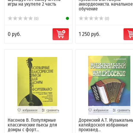
игры на укулеле 2 часть
аккордеониста. начальное
обучение
(0)
(0)
0 руб.
1 250 руб.
избранное
сравнить
избранное
сравнить
Насонов В. Популярные
Доренский А.Т. Музыкальн
классические пьесы для
калейдоскоп избранные
домры с форт...
произвед...