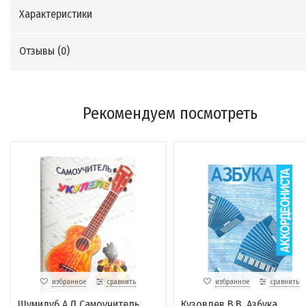
Характеристики
Отзывы (
0
)
Рекомендуем посмотреть
избранное
сравнить
избранное
сравнить
Шумидуб А.Л Самоучитель
Кузовлев В.В. Азбука