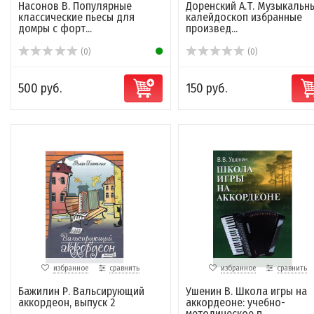
Насонов В. Популярные
Доренский А.Т. Музыкальн
классические пьесы для
калейдоскоп избранные
домры с форт...
произвед...
(0)
(0)
500 руб.
150 руб.
избранное
сравнить
избранное
сравнить
Бажилин Р. Вальсирующий
Ушенин В. Школа игры на
аккордеон, выпуск 2
аккордеоне: учебно-
методическое п...