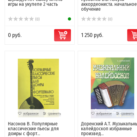
игры на укулеле 2 часть
аккордеониста. начальное
обучение
(0)
(0)
0 руб.
1 250 руб.
избранное
сравнить
избранное
сравнить
Насонов В. Популярные
Доренский А.Т. Музыкальн
классические пьесы для
калейдоскоп избранные
домры с форт...
произвед...