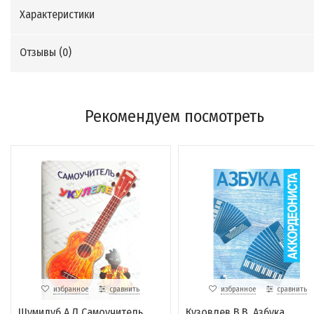
Характеристики
Отзывы (
0
)
Рекомендуем посмотреть
избранное
сравнить
избранное
сравнить
Шумидуб А.Л Самоучитель
Кузовлев В.В. Азбука