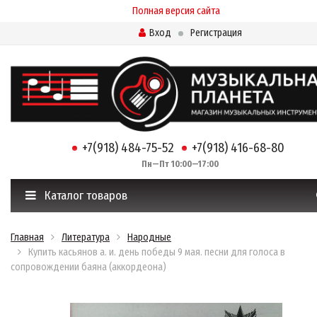
Полная версия сайта
Вход
Регистрация
+7(918) 484-75-52
+7(918) 416-68-80
Пн—Пт 10:00—17:00
Каталог товаров
Главная
Литература
Народные
Купить касьянов а. и. день победы 9 мая. песни для голоса в
сопровождении баяна (аккордеона)