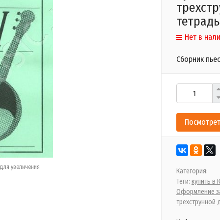
трехстр
тетрадь
Нет в нал
Сборник пье
Посмотрет
для увеличения
Категория:
Теги:
купить в
Оформление за
трехструнной 