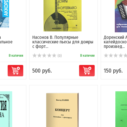
а
Насонов В. Популярные
Доренский 
альное
классические пьесы для домры
калейдоско
с форт...
произвед...
В наличии
В наличии
(0)
500 руб.
150 руб.