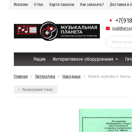
Магазин
О Нас
Карта заказов
Как заказать?
Доставка и 
+7(91
mail@arsen
Рации
Интерактивное оборудование
Гит
Главная
Литература
Народные
Купить ахунова о. пьесы
Предыдущий товар