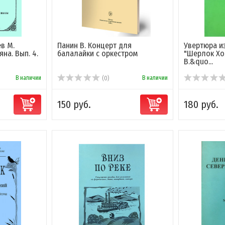
ев М.
Панин В. Концерт для
Увертюра и
на. Вып. 4.
балалайки с оркестром
"Шерлок Хо
В.&quo...
В наличии
В наличии
(0)
150 руб.
180 руб.