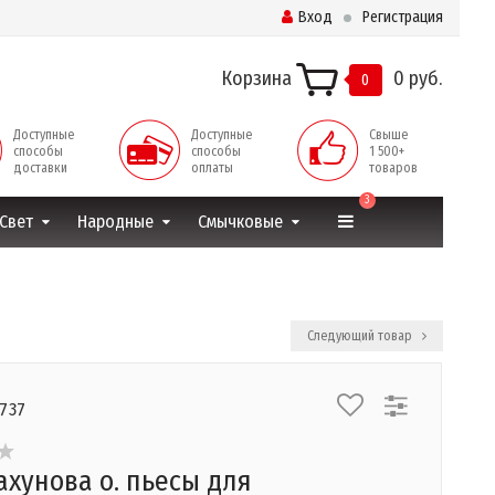
Вход
Регистрация
Корзина
0 руб.
0
Доступные
Доступные
Свыше
способы
способы
1 500+
доставки
оплаты
товаров
3
Свет
Народные
Смычковые
Следующий товар
6737
ахунова о. пьесы для