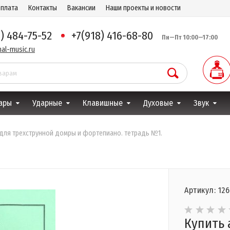
оплата
Контакты
Вакансии
Наши проекты и новости
8) 484-75-52
+7(918) 416-68-80
Пн—Пт 10:00—17:00
al-music.ru
ары
Ударные
Клавишные
Духовые
Звук
 для трехструнной домры и фортепиано. тетрадь №1.
Артикул: 12
Купить 