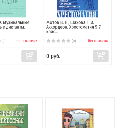
Ф. Музыкальные
Мотов В. Н., Шахова Г. И.
Бака
ые диктанты.
Аккордеон. Хрестоматия 5-7
кани
клас...
Нет в наличии
Нет в наличии
(0)
(0)
0 руб.
0 ру