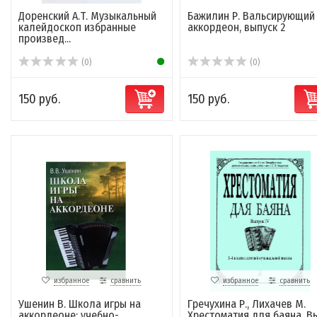
Доренский А.Т. Музыкальный
Бажилин Р. Вальсирующий
калейдоскоп избранные
аккордеон, выпуск 2
произвед...
(0)
(0)
150 руб.
150 руб.
избранное
сравнить
избранное
сравнить
Ушенин В. Школа игры на
Гречухина Р., Лихачев М.
аккордеоне: учебно-
Хрестоматия для баяна. Вы