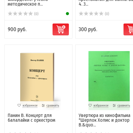
методическое п...
4. 3...
(0)
(0)
900 руб.
300 руб.
избранное
сравнить
избранное
сравнить
Панин В. Концерт для
Увертюра из кинофильма
балалайки с оркестром
"Шерлок Холмс и доктор
В.&quo...