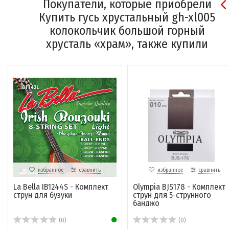
Покупатели, которые приобрели
Купить гусь хрустальный gh-xl005
колокольчик большой горный
хрусталь «храм», также купили
избранное
сравнить
избранное
сравнить
La Bella IB1244S - Комплект
Olympia BJS178 - Комплект
струн для бузуки
струн для 5-струнного
банджо
(0)
(0)