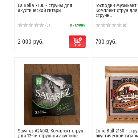
La Bella 710L - струны для
Господин Музыкант 
акустической гитары
Комплект струн для 
струнн...
В наличии
(0)
(0)
2 000 руб.
700 руб.
Savarez A240XL Комплект струн
Ernie Ball 2150 - стр
для 12-ти струнной акустиче...
акустической гитар