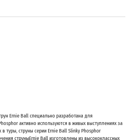
трун Ernie Ball специально разработана для
 Phosphor активно используются в живых выступлениях за
туры, струны серии Ernie Ball Slinky Phosphor
лючения струныErnie Ball изготовлены из высококлассных