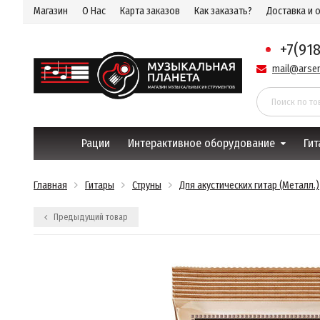
Магазин
О Нас
Карта заказов
Как заказать?
Доставка и 
+7(91
mail@arsen
Рации
Интерактивное оборудование
Гит
Главная
Гитары
Струны
Для акустических гитар (Металл.)
Предыдущий товар