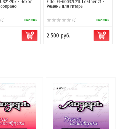
US21-2bk - Чехол
Fidel FL-60037L21L Leather 21 -
Fidel
 сопрано
Ремень для гитары
Реме
В наличии
В наличии
(0)
(0)
2 500 руб.
1 50