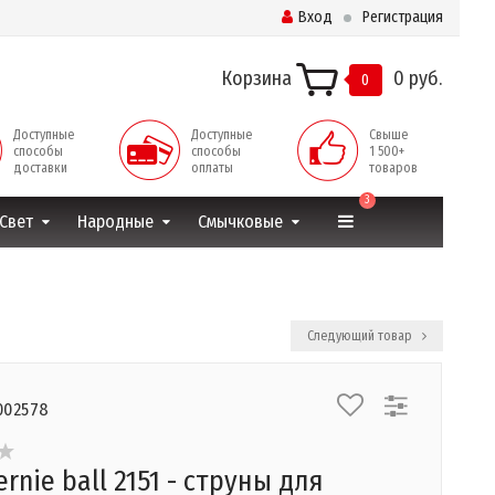
Вход
Регистрация
Корзина
0 руб.
0
Доступные
Доступные
Свыше
способы
способы
1 500+
доставки
оплаты
товаров
3
Свет
Народные
Смычковые
Следующий товар
002578
rnie ball 2151 - струны для