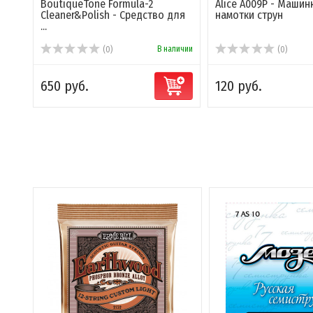
BoutiqueTone Formula-2
Alice A009P - Машин
Cleaner&Polish - Средство для
намотки струн
...
В наличии
(0)
(0)
650 руб.
120 руб.