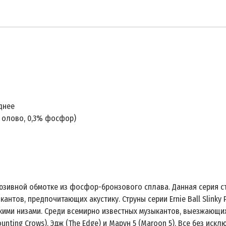
ы
еднее
 олово, 0,3% фосфор)
склюзивной обмотке из фосфор-бронзового сплава. Данная серия с
нтов, предпочитающих акустику. Струны серии Ernie Ball Slinky
ими низами. Среди всемирно известных музыкантов, выезжающих в 
unting Crows), Эдж (The Edge) и Марун 5 (Maroon 5). Все без иск