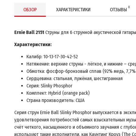
0
ОБЗОР
ХАРАКТЕРИСТИКИ
ОТЗЫВЫ
Ernie Ball 2151
Струны для 6 струнной акустической гитар
Характеристики:
Калибр: 10-13-17-30-42-52
Натяжение: верхние струны - лёгкое, и нижние – ср
Обмотка: фосфор-бронзовый сплав (92% медь, 7,7%
Сердцевина: стальная, лужёная, шестигранная
Серия: Slinky Phosphor
Комплект: Hybrid (orange pack)
Страна производитель: США
Серия струн Ernie Ball Slinky Phosphor выпускается в эк
удовлетворения потребностей самых взыскательных музыка
счёт четкого, насыщенного и объемного звучания с глубок
используют такие исполнители, как Каунтинг Кроуз (The Co