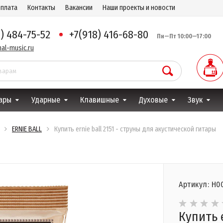
оплата
Контакты
Вакансии
Наши проекты и новости
8) 484-75-52
+7(918) 416-68-80
Пн—Пт 10:00—17:00
al-music.ru
ары
Ударные
Клавишные
Духовые
Звук
ERNIE BALL
Купить ernie ball 2151 - струны для акустической гитары
Артикул: Н0
Купить e