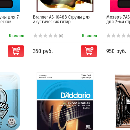
уны для 7-
Brahner AS-1048B Струны для
Мозеръ 7AS
ческой
акустических гитар
для 7-ми ст
В наличии
В наличии
(0)
350 руб.
950 руб.