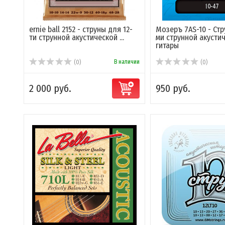
ernie ball 2152 - струны для 12-
Мозеръ 7AS-10 - Стр
ти струнной акустической ...
ми струнной акусти
гитары
В наличии
(0)
(0)
2 000 руб.
950 руб.