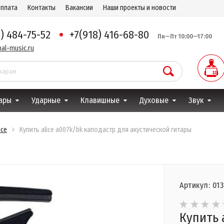
оплата
Контакты
Вакансии
Наши проекты и новости
8) 484-75-52
+7(918) 416-68-80
Пн—Пт 10:00—17:00
al-music.ru
ары
Ударные
Клавишные
Духовые
Звук
ice
Купить alice a007k/bk каподастр для акустической гитары
Артикул: 01
Купить 