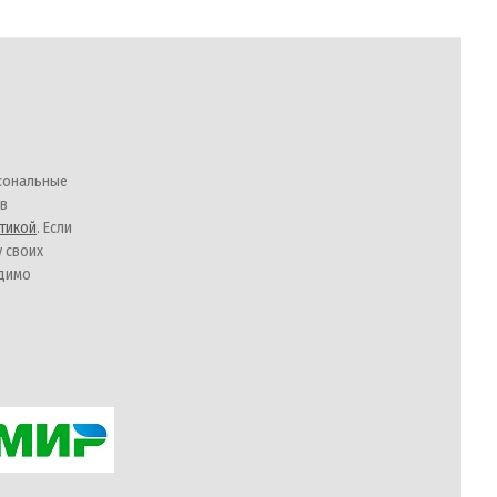
сональные
 в
тикой
. Если
у своих
одимо