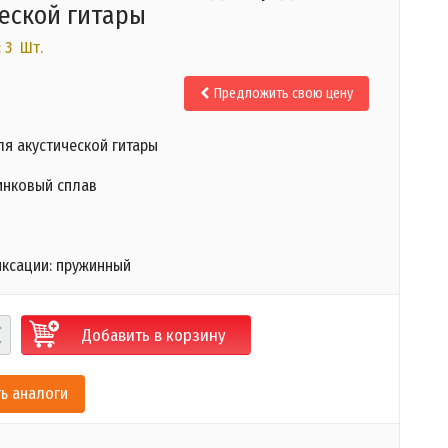
еской гитары
 3 Шт.
Предложить свою цену
ля акустической гитары
инковый сплав
й
ксации: пружинный
Добавить в корзину
ь аналоги