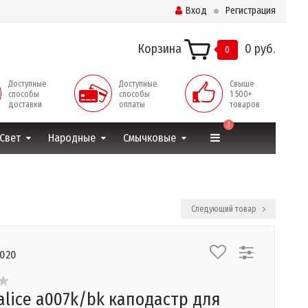
Вход
Регистрация
Корзина
0 руб.
0
Доступные
Доступные
Свыше
способы
способы
1 500+
доставки
оплаты
товаров
3
Свет
Народные
Смычковые
Следующий товар
3020
alice a007k/bk каподастр для