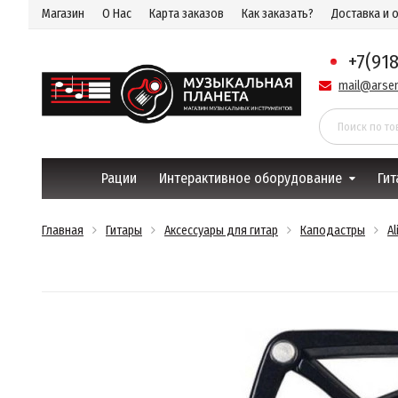
Магазин
О Нас
Карта заказов
Как заказать?
Доставка и 
+7(91
mail@arsen
Рации
Интерактивное оборудование
Гит
Главная
Гитары
Аксессуары для гитар
Каподастры
Al