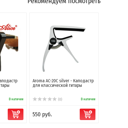
Рекомендуем посмотреть
Каподастр
Aroma AC-20C silver - Каподастр
итары
для классической гитары
В наличии
В наличии
(0)
550 руб.