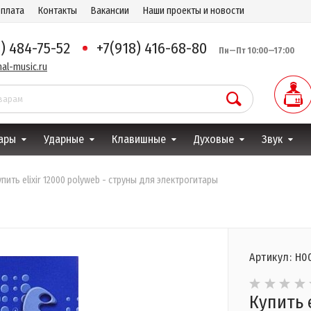
оплата
Контакты
Вакансии
Наши проекты и новости
8) 484-75-52
+7(918) 416-68-80
Пн—Пт 10:00—17:00
al-music.ru
ары
Ударные
Клавишные
Духовые
Звук
упить elixir 12000 polyweb - струны для электрогитары
Артикул: Н0
Купить 