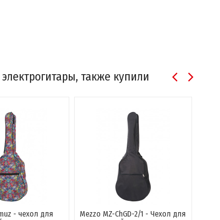
я электрогитары, также купили
muz - чехол для
Mezzo MZ-ChGD-2/1 - Чехол для
Lux S