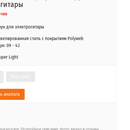
огитары
ичии
рун
для электрогитары
икелированная сталь
с покрытием Polyweb
н: 09 - 42
uper Light
Под заказ
ь аналоги
 Краснодаре. Подробное описание
фото
видео и отзывы.