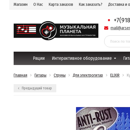
Магазин
О Нас
Карта заказов
Как заказать?
Доставка и 
+7(91
mail@arsen
Рации
Интерактивное оборудование
Гит
Главная
Гитары
Струны
Для электрогитар
ELIXIR
К
Предыдущий товар