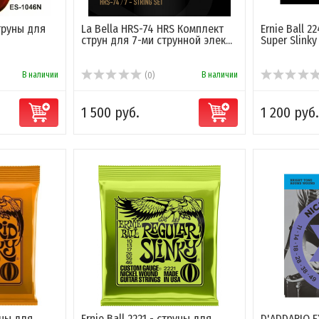
труны для
La Bella HRS-74 HRS Комплект
Ernie Ball 2
струн для 7-ми струнной элек...
Super Slinky
В наличии
В наличии
(0)
1 500 руб.
1 200 руб.
уны для
Ernie Ball 2221 - струны для
D'ADDARIO E