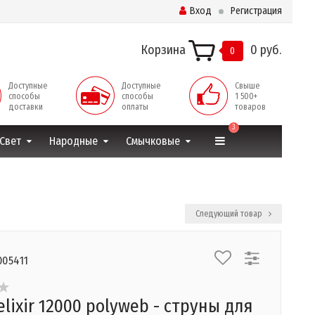
Вход
Регистрация
Корзина
0 руб.
0
Доступные
Доступные
Свыше
способы
способы
1 500+
доставки
оплаты
товаров
3
Свет
Народные
Смычковые
Следующий товар
005411
elixir 12000 polyweb - струны для