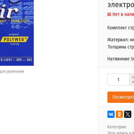
электр
Нет в нал
Комплект ст
Материал:
н
Толщины стру
Натяжение
S
для увеличения
Посмотрет
Категория:
Теги:
купить в