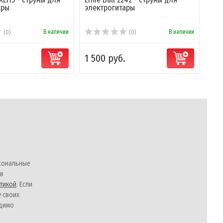
ары
электрогитары
В наличии
В наличии
(0)
(0)
1 500 руб.
сональные
 в
тикой
. Если
у своих
одимо