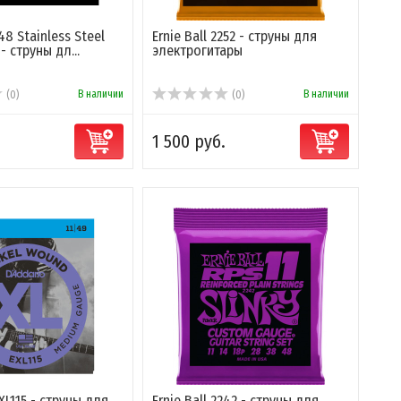
248 Stainless Steel
Ernie Ball 2252 - струны для
 - струны дл...
электрогитары
В наличии
В наличии
(0)
(0)
1 500 руб.
XL115 - струны для
Ernie Ball 2242 - струны для