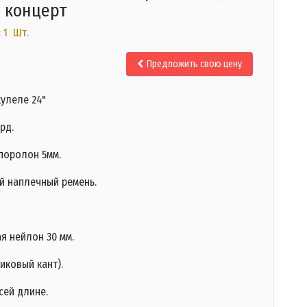
 концерт
 1 Шт.
Предложить свою цену
кулеле 24"
рд.
поролон 5мм.
й наплечный ремень.
я нейлон 30 мм.
иковый кант).
сей длине.