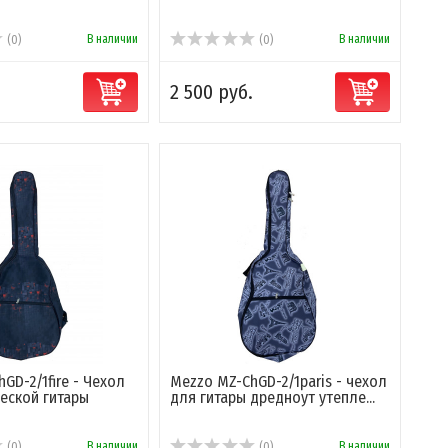
В наличии
В наличии
(0)
(0)
2 500 руб.
GD-2/1fire - Чехол
Mezzo MZ-ChGD-2/1paris - чехол
еской гитары
для гитары дредноут утепле...
В наличии
В наличии
(0)
(0)