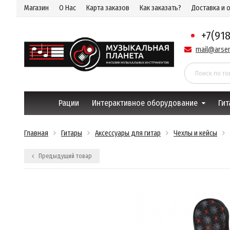
Магазин
О Нас
Карта заказов
Как заказать?
Доставка и 
+7(91
mail@arsen
Рации
Интерактивное оборудование
Гит
Главная
Гитары
Аксессуары для гитар
Чехлы и кейсы
Предыдущий товар