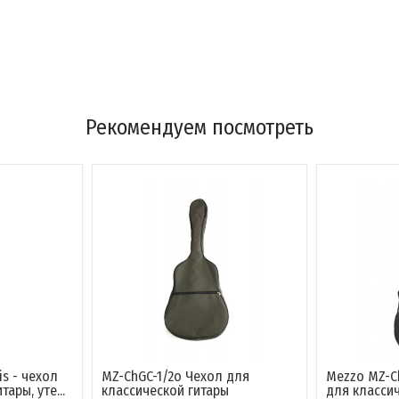
Рекомендуем посмотреть
s - чехол
MZ-ChGC-1/2o Чехол для
Mezzo MZ-Ch
ары, уте...
классической гитары
для класси