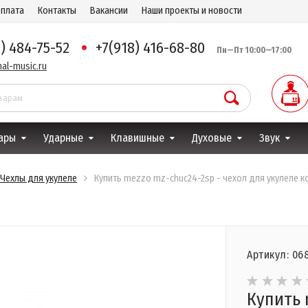
оплата
Контакты
Вакансии
Наши проекты и новости
8) 484-75-52
+7(918) 416-68-80
Пн—Пт 10:00—17:00
al-music.ru
ары
Ударные
Клавишные
Духовые
Звук
Чехлы для укулеле
Купить mezzo mz-chuc24-2sp - чехол для укулеле к
Артикул: 06
Купить 