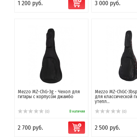
1 200 руб.
3 000 руб.
Mezzo MZ-ChG-3g - Чехол для
Mezzo MZ-ChGC-3bsp
гитары с корпусом джамбо
для классической г
утепл...
В наличии
(0)
(0)
2 700 руб.
2 500 руб.