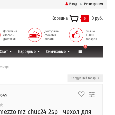
Вход
Регистрация
Корзина
0 руб.
0
Доступные
Доступные
Свыше
способы
способы
1 500+
доставки
оплаты
товаров
3
Свет
Народные
Смычковые
онцерт
Следующий товар
8549
mezzo mz-chuc24-2sp - чехол для