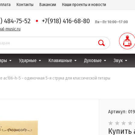
оплата
Контакты
Вакансии
Наши проекты и новости
8) 484-75-52
+7(918) 416-68-80
Пн—Пт 10:00—17:00
al-music.ru
ары
Ударные
Клавишные
Духовые
Звук
ice ac106-h-5 - одиночная 5-я струна для классической гитары
Артикул: 01
Купить 