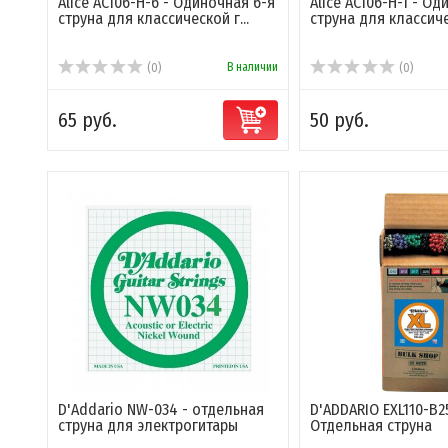
Alice AC106-H-6 - Одиночная 6-я
Alice AC106-H-1 - Од
струна для классической г...
струна для классичес
В наличии
(0)
(0)
65 руб.
50 руб.
D'Addario NW-034 - отдельная
D'ADDARIO EXL110-B2
струна для электрогитары
Отдельная струна