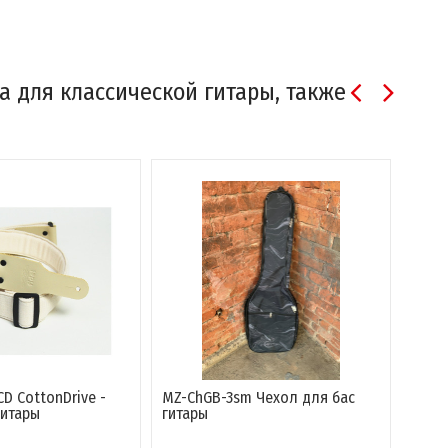
на для классической гитары, также
CD CottonDrive -
MZ-ChGB-3sm Чехол для бас
MZ-C
гитары
гитары
клас