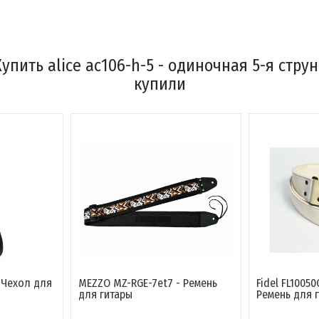
пить alice ac106-h-5 - одиночная 5-я стру
купили
 Чехол для
MEZZO MZ-RGЕ-7et7 - Ремень
Fidel FL10050
ы
для гитары
Ремень для 