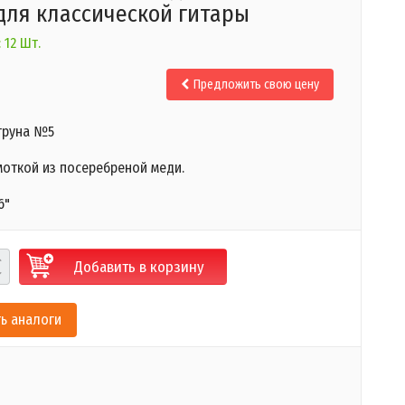
для классической гитары
 12 Шт.
Предложить свою цену
труна №5
моткой из посеребреной меди.
6"
Добавить в корзину
ь аналоги