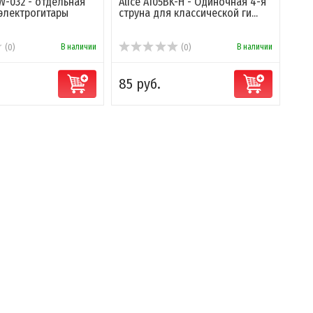
W-032 - отдельная
Alice A105BK-H - Одиночная 4-я
 электрогитары
струна для классической ги...
В наличии
В наличии
(0)
(0)
85 руб.