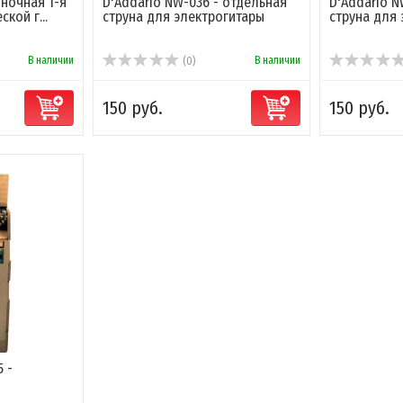
иночная 1-я
D'Addario NW-036 - отдельная
D'Addario N
кой г...
струна для электрогитары
струна для
В наличии
В наличии
(0)
150 руб.
150 руб.
5 -