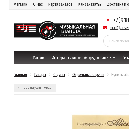
Магазин
О Нас
Карта заказов
Как заказать?
Доставка и 
+7(91
mail@arsen
Рации
Интерактивное оборудование
Гит
Главная
Гитары
Струны
Отдельные струны
Купить al
Предыдущий товар