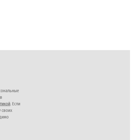
сональные
 в
тикой
. Если
у своих
одимо