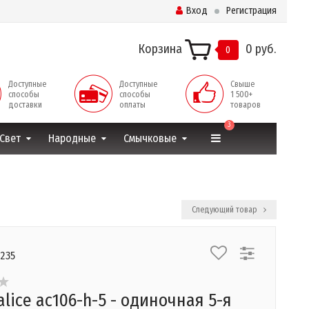
Вход
Регистрация
Корзина
0 руб.
0
Доступные
Доступные
Свыше
способы
способы
1 500+
доставки
оплаты
товаров
3
Свет
Народные
Смычковые
Следующий товар
9235
alice ac106-h-5 - одиночная 5-я